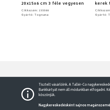
20x15x6 cm 3 féle vegyesen
kerek 
Cikkszám: 155588
Cikkszám
Gyártó: Tognana
Gyártó: 
Tisztelt vásárlóink. A Tallér-Co nagykereske
Bankkártyát nem áll módunkban elfogadni. Ké
köszönjük.
Nagykereskedésként sajnos magánszemély