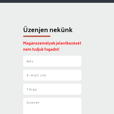
Üzenjen nekünk
Magánszemélyek jelentkezését
nem tudjuk fogadni!
N
é
v
E
*
-
m
T
a
á
i
r
l
Ü
g
*
z
y
e
*