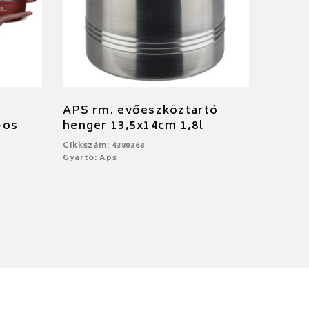
APS rm. evőeszköztartó
-os
henger 13,5x14cm 1,8l
Cikkszám: 4380368
Gyártó: Aps