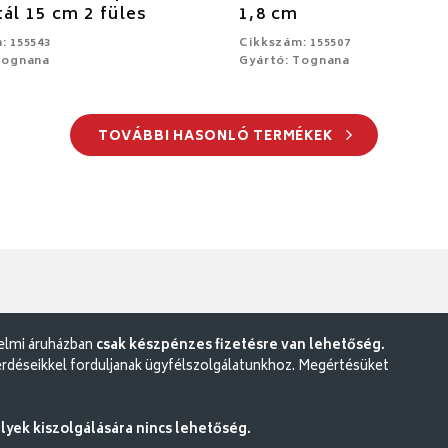
tál 15 cm 2 füles
1,8 cm
: 155543
Cikkszám: 155507
Tognana
Gyártó: Tognana
TOVÁBBI HASONLÓ TERMÉKEK
delmi áruházban
csak készpénzes fizetésre van lehetőség.
rdéseikkel forduljanak ügyfélszolgálatunkhoz. Megértésüket
ek kiszolgálására nincs lehetőség.