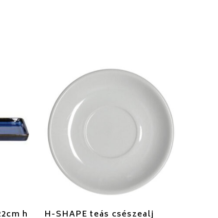
22cm h
H-SHAPE teás csészealj