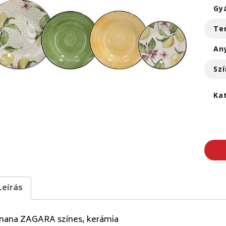
Gy
Te
An
Szí
Ka
Leírás
nana ZAGARA színes, kerámia