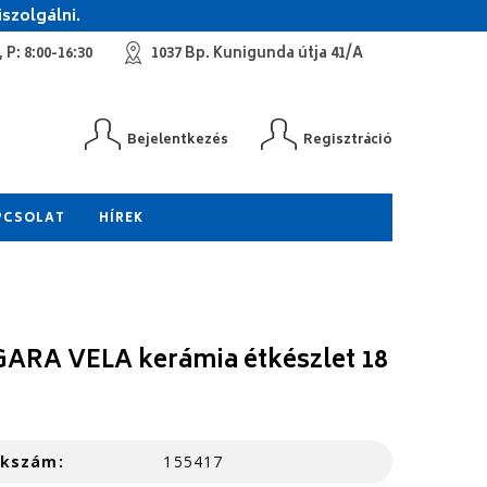
szolgálni.
 P: 8:00-16:30
1037 Bp. Kunigunda útja 41/A
Bejelentkezés
Regisztráció
PCSOLAT
HÍREK
ARA VELA kerámia étkészlet 18
kkszám:
155417