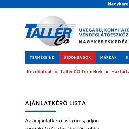
Nagykeres
TERMÉKEINK
ÚJDONSÁGOK
MÁRKÁK
K
Kezdőoldal
»
Tallér CO Termékek
»
Háztart
AJÁNLATKÉRŐ LISTA
Az árajánlatkérő lista üres, adjon