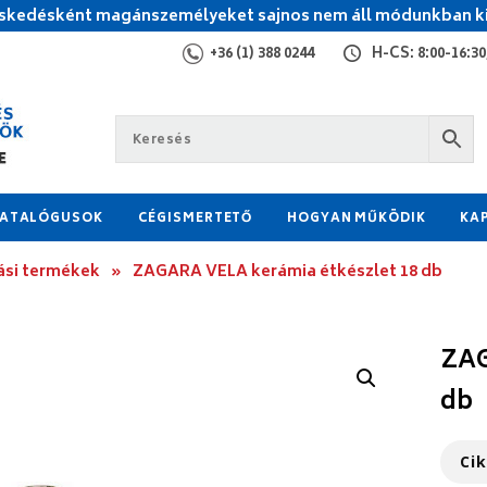
kedésként magánszemélyeket sajnos nem áll módunkban ki
+36 (1) 388 0244
H-CS: 8:00-16:30,
ATALÓGUSOK
CÉGISMERTETŐ
HOGYAN MŰKÖDIK
KA
ási termékek
»
ZAGARA VELA kerámia étkészlet 18 db
ZAG
db
Ci