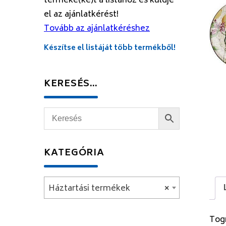
terméke(ke)t a listához és küldje
el az ajánlatkérést!
Tovább az ajánlatkéréshez
Készítse el listáját több termékből!
KERESÉS…
KATEGÓRIA
Háztartási termékek
×
Tog