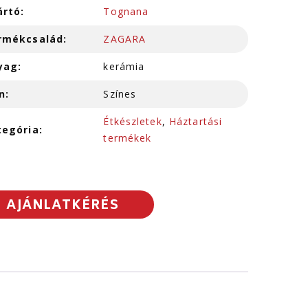
ártó:
Tognana
rmékcsalád:
ZAGARA
yag:
kerámia
n:
Színes
Étkészletek
,
Háztartási
tegória:
termékek
AJÁNLATKÉRÉS