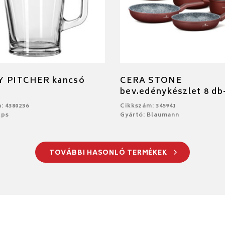
Y PITCHER kancsó
CERA STONE
bev.edénykészlet 8 db
: 4380236
Cikkszám: 345941
Aps
Gyártó: Blaumann
TOVÁBBI HASONLÓ TERMÉKEK