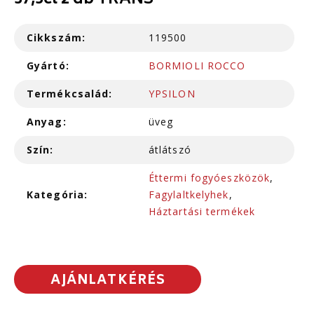
37,5cl 2 db TRANS
Cikkszám:
119500
Gyártó:
BORMIOLI ROCCO
Termékcsalád:
YPSILON
Anyag:
üveg
Szín:
átlátszó
Éttermi fogyóeszközök
,
Kategória:
Fagylaltkelyhek
,
Háztartási termékek
AJÁNLATKÉRÉS