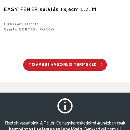
EASY FEHÉR salátás 18,6cm 1,2l M
Cikkszám: 1190019
Gyártó: BORMIOLI ROCCO
TOVÁBBI HASONLÓ TERMÉKEK
Tisztelt vásárlóink. A Tallér-Co nagykereskedelmi áruházban
csak
készpénzes fizetésre van lehetőség.
Bankkártyát nem áll