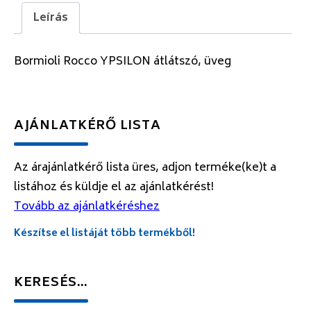
Leírás
Bormioli Rocco YPSILON átlátszó, üveg
AJÁNLATKÉRŐ LISTA
Az árajánlatkérő lista üres, adjon terméke(ke)t a
listához és küldje el az ajánlatkérést!
Tovább az ajánlatkéréshez
Készítse el listáját több termékből!
KERESÉS…