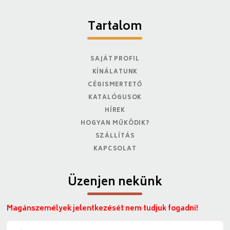
Tartalom
SAJÁT PROFIL
KÍNÁLATUNK
CÉGISMERTETŐ
KATALÓGUSOK
HÍREK
HOGYAN MŰKÖDIK?
SZÁLLÍTÁS
KAPCSOLAT
Üzenjen nekünk
Magánszemélyek jelentkezését nem tudjuk fogadni!
N