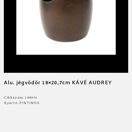
Alu. jégvödör 18×20,7cm KÁVÉ AUDREY
Cikkszám: 144973
Gyártó: PINTINOX