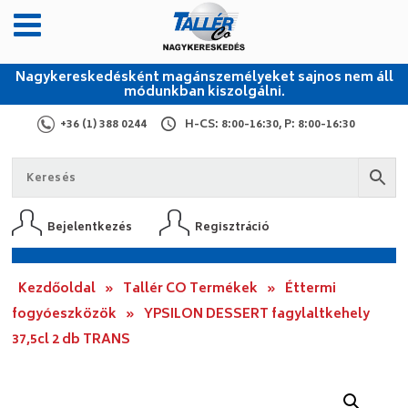
Nagykereskedésként magánszemélyeket sajnos nem áll
módunkban kiszolgálni.
+36 (1) 388 0244
H-CS: 8:00-16:30, P: 8:00-16:30
Bejelentkezés
Regisztráció
Kezdőoldal
»
Tallér CO Termékek
»
Éttermi
fogyóeszközök
»
YPSILON DESSERT fagylaltkehely
37,5cl 2 db TRANS