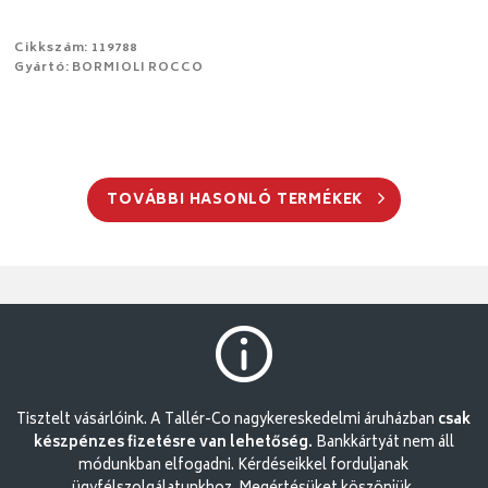
Cikkszám: 119788
Gyártó: BORMIOLI ROCCO
TOVÁBBI HASONLÓ TERMÉKEK
Tisztelt vásárlóink. A Tallér-Co nagykereskedelmi áruházban
csak
készpénzes fizetésre van lehetőség.
Bankkártyát nem áll
módunkban elfogadni. Kérdéseikkel forduljanak