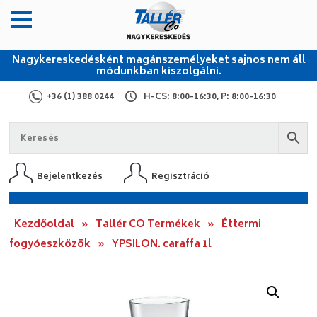
Nagykereskedésként magánszemélyeket sajnos nem áll
módunkban kiszolgálni.
+36 (1) 388 0244
H-CS: 8:00-16:30, P: 8:00-16:30
Bejelentkezés
Regisztráció
Kezdőoldal
»
Tallér CO Termékek
»
Éttermi
fogyóeszközök
»
YPSILON. caraffa 1l