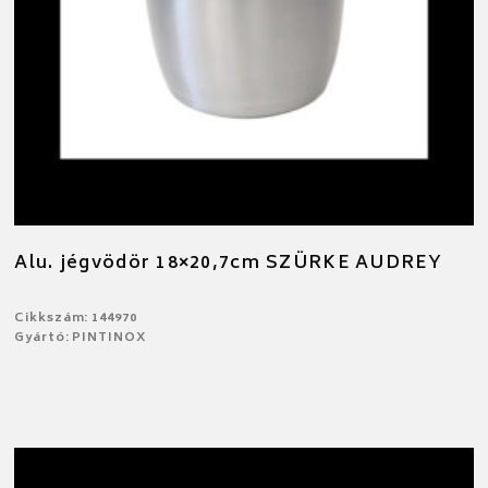
Alu. jégvödör 18×20,7cm SZÜRKE AUDREY
Cikkszám: 144970
Gyártó: PINTINOX