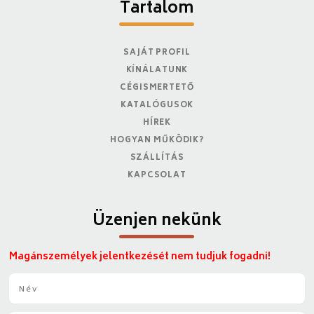
Tartalom
SAJÁT PROFIL
KÍNÁLATUNK
CÉGISMERTETŐ
KATALÓGUSOK
HÍREK
HOGYAN MŰKÖDIK?
SZÁLLÍTÁS
KAPCSOLAT
Üzenjen nekünk
Magánszemélyek jelentkezését nem tudjuk fogadni!
N
é
v