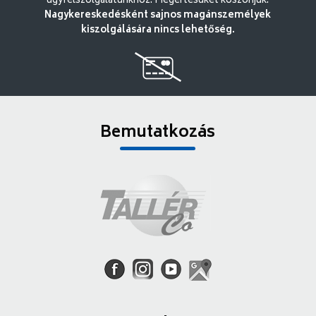
ügyfélszolgálatunkhoz. Megértésüket köszönjük.
Nagykereskedésként sajnos magánszemélyek
kiszolgálására nincs lehetőség.
Bemutatkozás