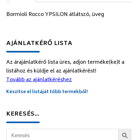
Bormioli Rocco YPSILON átlátszó, üveg
AJÁNLATKÉRŐ LISTA
Az árajánlatkérő lista üres, adjon terméke(ke)t a
listához és küldje el az ajánlatkérést!
Tovább az ajánlatkéréshez
Készítse el listáját több termékből!
KERESÉS…