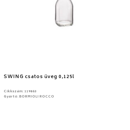
SWING csatos üveg 0,125l
Cikkszám: 119863
Gyártó: BORMIOLI ROCCO