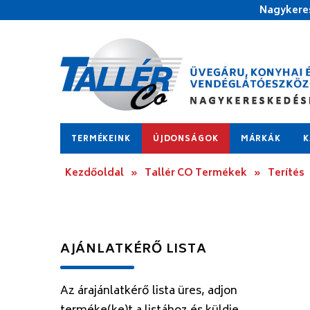
Nagykeres
TERMÉKEINK
ÚJDONSÁGOK
MÁRKÁK
K
Kezdőoldal
»
Tallér CO Termékek
»
Terítés
AJÁNLATKÉRŐ LISTA
Az árajánlatkérő lista üres, adjon