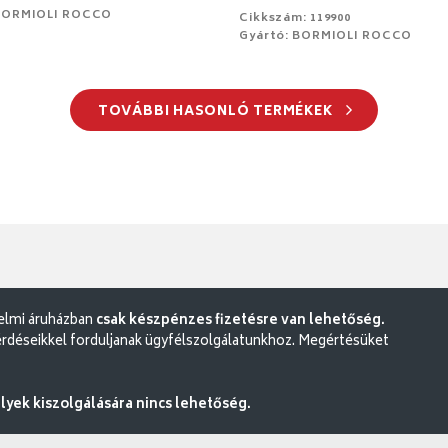
 BORMIOLI ROCCO
Cikkszám: 119900
Gyártó: BORMIOLI ROCCO
TOVÁBBI HASONLÓ TERMÉKEK
delmi áruházban
csak készpénzes fizetésre van lehetőség.
rdéseikkel forduljanak ügyfélszolgálatunkhoz. Megértésüket
ek kiszolgálására nincs lehetőség.