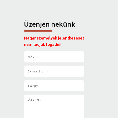
Üzenjen nekünk
Magánszemélyek jelentkezését
nem tudjuk fogadni!
N
é
v
E
*
-
m
T
a
á
i
r
l
Ü
g
*
z
y
e
*
n
e