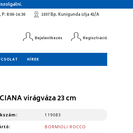
szolgálni.
 P: 8:00-16:30
1037 Bp. Kunigunda útja 41/A
Bejelentkezés
Regisztráció
PCSOLAT
HÍREK
CIANA virágváza 23 cm
kkszám:
119083
ártó:
BORMIOLI ROCCO