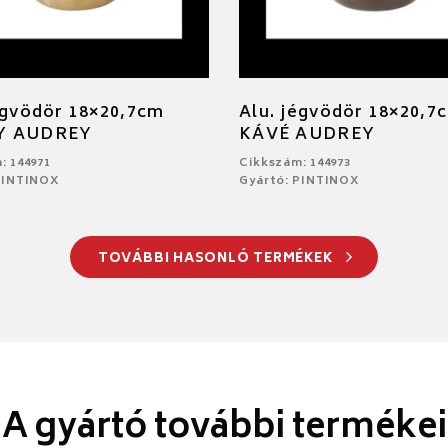
égvödör 18×20,7cm
Alu. jégvödör 18×20,7
Y AUDREY
KÁVÉ AUDREY
: 144971
Cikkszám: 144973
PINTINOX
Gyártó: PINTINOX
TOVÁBBI HASONLÓ TERMÉKEK
A gyártó további termékei