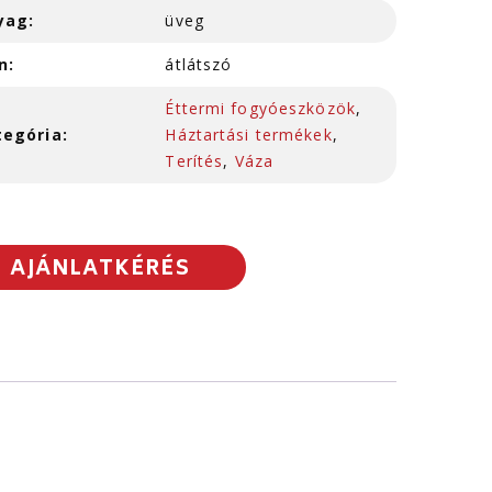
yag:
üveg
n:
átlátszó
Éttermi fogyóeszközök
,
tegória:
Háztartási termékek
,
Terítés
,
Váza
AJÁNLATKÉRÉS