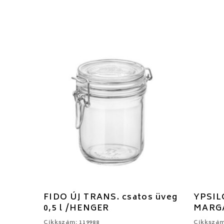
FIDO ÚJ TRANS. csatos üveg
YPSIL
0,5 l /HENGER
MARGA
Cikkszám: 119988
Cikkszám