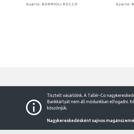
Gyártó: BORMIOLI ROCCO
Gyártó:
Tisztelt vásárlóink. A Tallér-Co nagykereske
Bankkártyát nem áll módunkban elfogadni. Ké
köszönjük.
Nagykereskedésként sajnos magánszemély