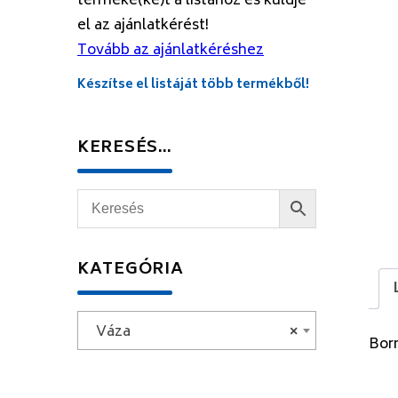
terméke(ke)t a listához és küldje
el az ajánlatkérést!
Tovább az ajánlatkéréshez
Készítse el listáját több termékből!
KERESÉS…
KATEGÓRIA
Váza
×
Borm