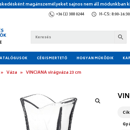
kedésként magánszemélyeket sajnos nem áll módunkban ki
+36 (1) 388 0244
H-CS: 8:00-16:30,
ATALÓGUSOK
CÉGISMERTETŐ
HOGYAN MŰKÖDIK
KA
»
Váza
»
VINCIANA virágváza 23 cm
VIN
Ci
Gy