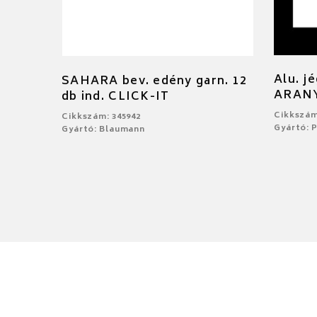
Alu. j
SAHARA bev. edény garn. 12
ARAN
db ind. CLICK-IT
Cikkszám
Cikkszám: 345942
Gyártó: 
Gyártó: Blaumann