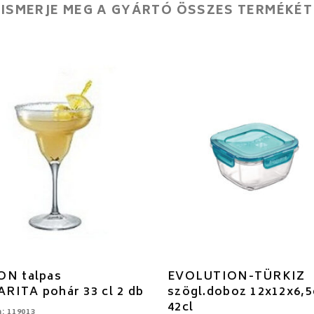
ISMERJE MEG A GYÁRTÓ ÖSSZES TERMÉKÉT
ON talpas
EVOLUTION-TÜRKIZ
RITA pohár 33 cl 2 db
szögl.doboz 12x12x6,
42cl
: 119013