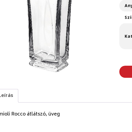
An
Szí
Ka
Leírás
ioli Rocco átlátszó, üveg