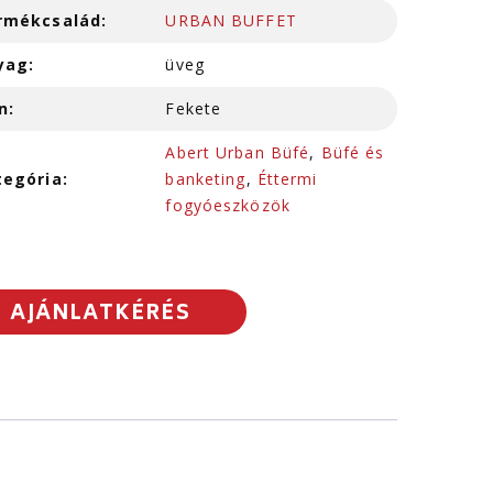
rmékcsalád:
URBAN BUFFET
yag:
üveg
n:
Fekete
Abert Urban Büfé
,
Büfé és
tegória:
banketing
,
Éttermi
fogyóeszközök
AJÁNLATKÉRÉS