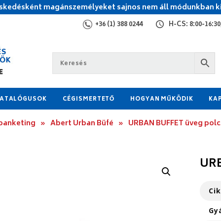
kedésként magánszemélyeket sajnos nem áll módunkban ki
+36 (1) 388 0244
H-CS: 8:00-16:30,
ATALÓGUSOK
CÉGISMERTETŐ
HOGYAN MŰKÖDIK
KA
 banketing
»
Abert Urban Büfé
»
URBAN BUFFET üveg polc
URB
Ci
Gy