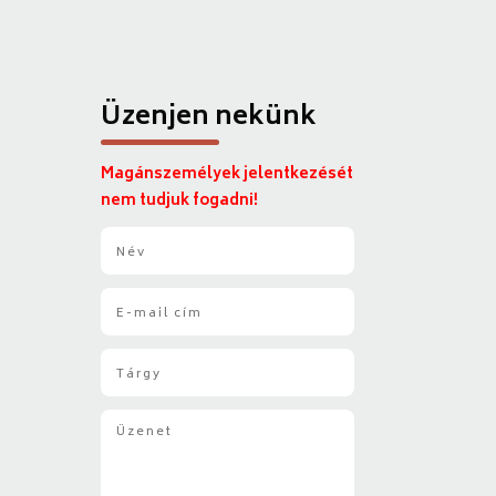
Üzenjen nekünk
Magánszemélyek jelentkezését
nem tudjuk fogadni!
N
é
v
E
*
-
m
T
a
á
i
r
l
Ü
g
*
z
y
e
*
n