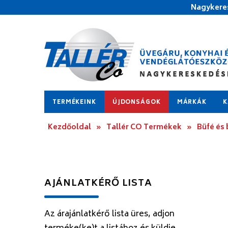
Nagykeres
TERMÉKEINK
ÚJDONSÁGOK
MÁRKÁK
K
Kezdőoldal
»
Tallér CO Termékek
»
Büfé és
AJÁNLATKÉRŐ LISTA
Az árajánlatkérő lista üres, adjon