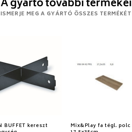
A gyártó további termékei
ISMERJE MEG A GYÁRTÓ ÖSSZES TERMÉKÉT
 BUFFET kereszt
Mix&Play fa tégl. polc