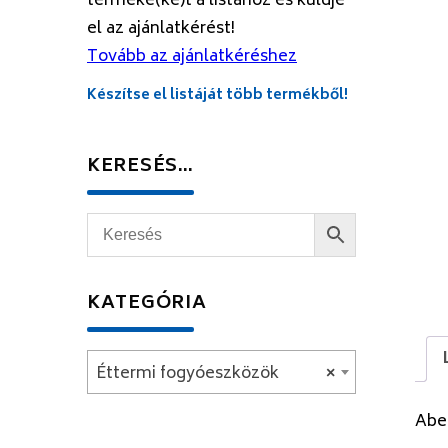
terméke(ke)t a listához és küldje
el az ajánlatkérést!
Tovább az ajánlatkéréshez
Készítse el listáját több termékből!
KERESÉS…
KATEGÓRIA
Éttermi fogyóeszközök
×
Abe