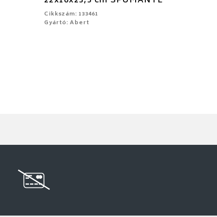
22x16x23,5 cm SPUMANTE
Cikkszám: 133461
Gyártó: Abert