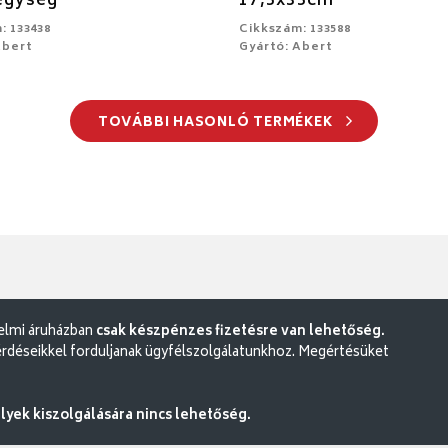
egység
17,5x35cm
: 133438
Cikkszám: 133588
Abert
Gyártó: Abert
TOVÁBBI HASONLÓ TERMÉKEK
delmi áruházban
csak készpénzes fizetésre van lehetőség.
rdéseikkel forduljanak ügyfélszolgálatunkhoz. Megértésüket
ek kiszolgálására nincs lehetőség.