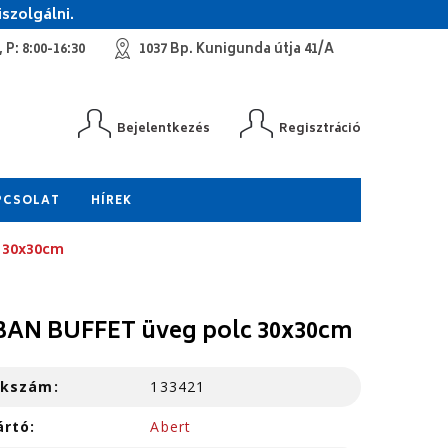
szolgálni.
 P: 8:00-16:30
1037 Bp. Kunigunda útja 41/A
Bejelentkezés
Regisztráció
PCSOLAT
HÍREK
 30x30cm
AN BUFFET üveg polc 30x30cm
kkszám:
133421
ártó:
Abert