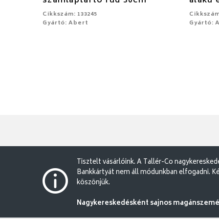
számlaptartó rúd 30cm
alakú 
Cikkszám: 133245
Cikkszám
Gyártó: Abert
Gyártó: 
Tisztelt vásárlóink. A Tallér-Co nagykereske
Bankkártyát nem áll módunkban elfogadni. Ké
köszönjük.
Nagykereskedésként sajnos magánszemély