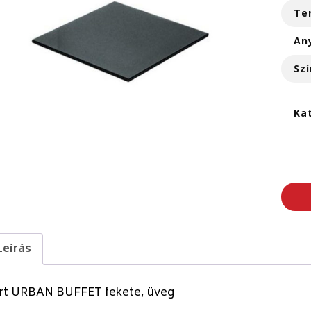
Te
An
Szí
Ka
Leírás
rt URBAN BUFFET fekete, üveg