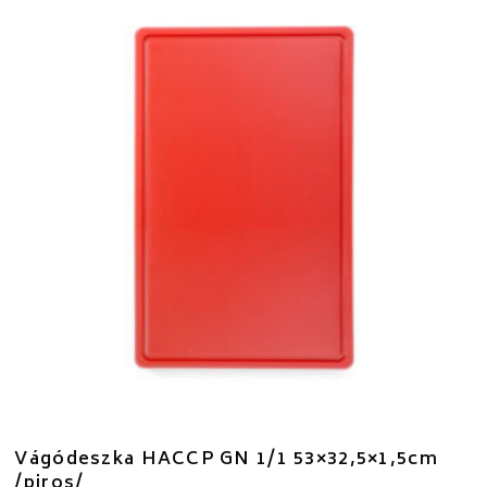
Vágódeszka HACCP GN 1/1 53×32,5×1,5cm
/piros/