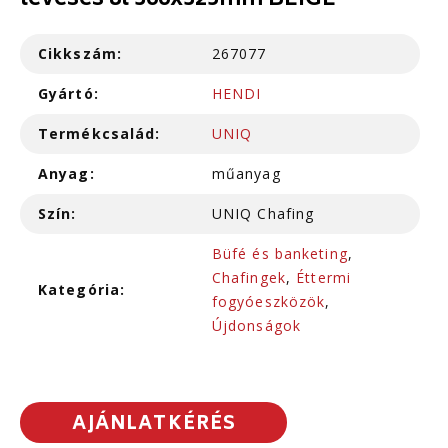
leveses 8l 366x325mm BEIGE
Cikkszám:
267077
Gyártó:
HENDI
Termékcsalád:
UNIQ
Anyag:
műanyag
Szín:
UNIQ Chafing
Büfé és banketing
,
Chafingek
,
Éttermi
Kategória:
fogyóeszközök
,
Újdonságok
AJÁNLATKÉRÉS