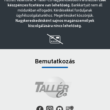
Tisztelt vásárlóink. A Tallér-Co nagykereskedelmi áruházban
csak
készpénzes fizetésre van lehetőség.
Bankkártyát nem áll
módunkban elfogadni. Kérdéseikkel forduljanak
ügyfélszolgálatunkhoz. Megértésüket köszönjük.
Nagykereskedésként sajnos magánszemélyek
kiszolgálására nincs lehetőség.
Bemutatkozás