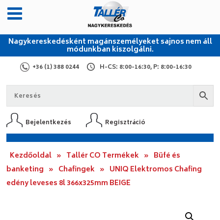
Nagykereskedésként magánszemélyeket sajnos nem áll
módunkban kiszolgálni.
+36 (1) 388 0244
H-CS: 8:00-16:30, P: 8:00-16:30
Bejelentkezés
Regisztráció
Kezdőoldal
»
Tallér CO Termékek
»
Büfé és
banketing
»
Chafingek
»
UNIQ Elektromos Chafing
edény leveses 8l 366x325mm BEIGE