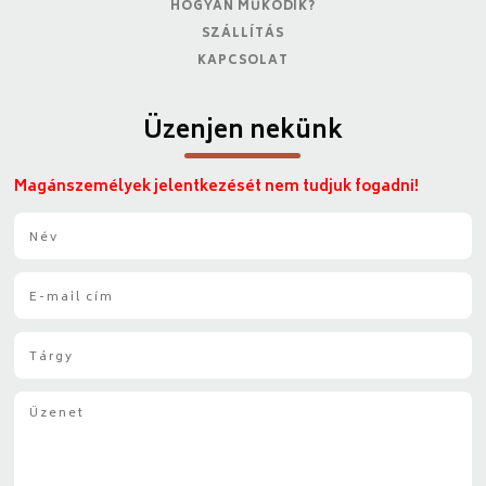
HOGYAN MŰKÖDIK?
SZÁLLÍTÁS
KAPCSOLAT
Üzenjen nekünk
Magánszemélyek jelentkezését nem tudjuk fogadni!
N
é
v
E
*
-
m
T
a
á
i
r
l
Ü
g
*
z
y
e
*
n
e