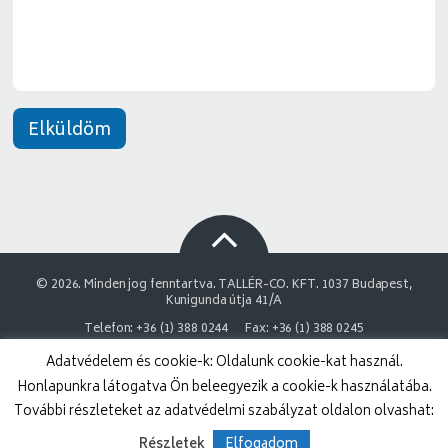
t
*
Elküldöm
© 2026. Minden jog fenntartva. TALLÉR-CO. KFT. 1037 Budapest,
Kunigunda útja 41/A
Telefon: +36 (1) 388 0244
Fax: +36 (1) 388 0245
Adatvédelem és cookie-k: Oldalunk cookie-kat használ.
NAIH Adatvédelmi engedélyszám: 9878743-3843
Honlapunkra látogatva Ön beleegyezik a cookie-k használatába.
Adatvédelmi nyilatkozat
Impresszum
További részleteket az adatvédelmi szabályzat oldalon olvashat:
Részletek
Elfogadom