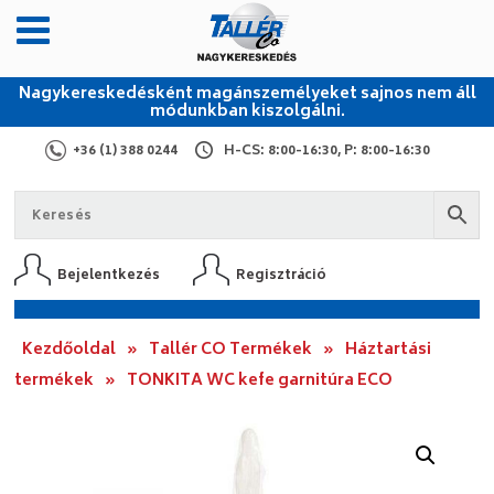
Nagykereskedésként magánszemélyeket sajnos nem áll
módunkban kiszolgálni.
+36 (1) 388 0244
H-CS: 8:00-16:30, P: 8:00-16:30
Bejelentkezés
Regisztráció
Kezdőoldal
»
Tallér CO Termékek
»
Háztartási
termékek
»
TONKITA WC kefe garnitúra ECO