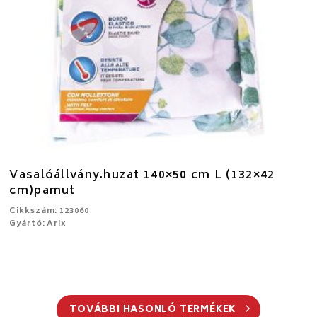
Vasalóállvány.huzat 140×50 cm L (132×42
cm)pamut
Cikkszám: 123060
Gyártó: Arix
TOVÁBBI HASONLÓ TERMÉKEK