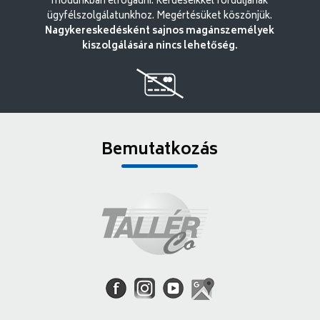
módunkban elfogadni. Kérdéseikkel forduljanak
ügyfélszolgálatunkhoz. Megértésüket köszönjük.
Nagykereskedésként sajnos magánszemélyek
kiszolgálására nincs lehetőség.
Bemutatkozás