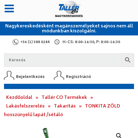
Nagykereskedésként magánszemélyeket sajnos nem áll
módunkban kiszolgálni.
+36 (1) 388 0244
H-CS: 8:00-16:30, P: 8:00-16:30
Bejelentkezés
Regisztráció
Kezdőoldal
»
Tallér CO Termékek
»
Lakásfelszerelés
»
Takarítás
»
TONKITA ZÖLD
hosszúnyelű lapát /sétáló