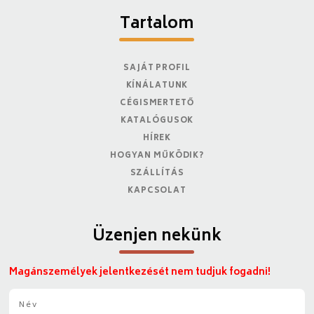
Tartalom
SAJÁT PROFIL
KÍNÁLATUNK
CÉGISMERTETŐ
KATALÓGUSOK
HÍREK
HOGYAN MŰKÖDIK?
SZÁLLÍTÁS
KAPCSOLAT
Üzenjen nekünk
Magánszemélyek jelentkezését nem tudjuk fogadni!
N
é