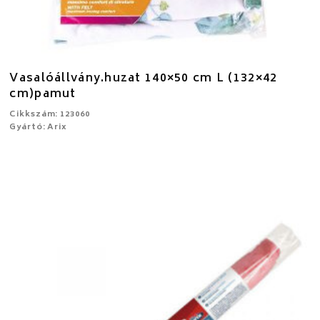
Vasalóállvány.huzat 140×50 cm L (132×42
cm)pamut
Cikkszám: 123060
Gyártó: Arix