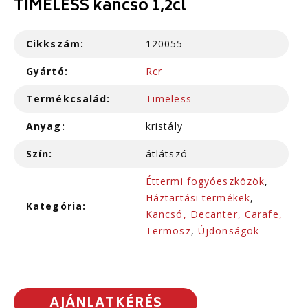
TIMELESS kancsó 1,2cl
Cikkszám:
120055
Gyártó:
Rcr
Termékcsalád:
Timeless
Anyag:
kristály
Szín:
átlátszó
Éttermi fogyóeszközök
,
Háztartási termékek
,
Kategória:
Kancsó, Decanter, Carafe,
Termosz
,
Újdonságok
AJÁNLATKÉRÉS