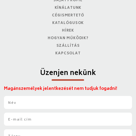
SAJÁT PROFIL
KÍNÁLATUNK
CÉGISMERTETŐ
KATALÓGUSOK
HÍREK
HOGYAN MŰKÖDIK?
SZÁLLÍTÁS
KAPCSOLAT
Üzenjen nekünk
Magánszemélyek jelentkezését nem tudjuk fogadni!
N
é
v
E
*
-
m
T
a