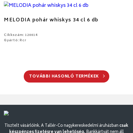
MELODIA pohár whiskys 34 cl 6 db
Cikkszám: 120014
Gyártó: Rcr
TOVÁBBI HASONLÓ TERMÉKEK
Tisztelt vásárlóink. A Tallér-Co nagykereskedelmi áruházban
csak
készpénzes fizetésre van lehetőség.
Bankkártyát nem áll