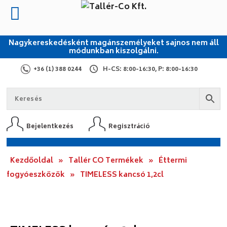
Nagykereskedésként magánszemélyeket sajnos nem áll
módunkban kiszolgálni.
+36 (1) 388 0244
H-CS: 8:00-16:30, P: 8:00-16:30
Bejelentkezés
Regisztráció
Kezdőoldal
»
Tallér CO Termékek
»
Éttermi
fogyóeszközök
»
TIMELESS kancsó 1,2cl