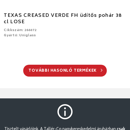
TEXAS CREASED VERDE FH üdítős pohár 38
cl LOSE
Cikkszám: 266072
Gyártó: Uniglass
TOVÁBBI HASONLÓ TERMÉKEK
Tisztelt vásárlóink. A Tallér-Co nagykereskedelmi áruházban
csak