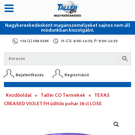
Nagykereskedésként magánszemélyeket sajnos nem áll
módunkban kiszolgálni.
+36 (1) 388 0244
H-CS: 8:00-16:30, P: 8:00-16:30
Bejelentkezés
Regisztráció
Kezdőoldal
»
Tallér CO Termékek
»
TEXAS
CREASED VIOLET FH üdítős pohár 38 cl LOSE