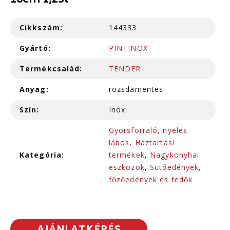
16cm 1,25l
Cikkszám:
144333
Gyártó:
PINTINOX
Termékcsalád:
TENDER
Anyag:
rozsdamentes
Szín:
Inox
Gyorsforraló, nyeles
lábos
,
Háztartási
Kategória:
termékek
,
Nagykonyhai
eszközök
,
Sütőedények,
főzőedények és fedők