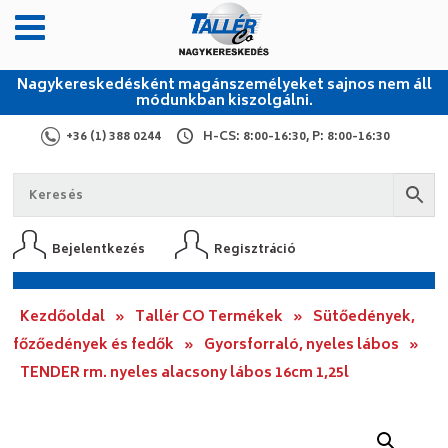
Nagykereskedésként magánszemélyeket sajnos nem áll
módunkban kiszolgálni.
+36 (1) 388 0244
H-CS: 8:00-16:30, P: 8:00-16:30
Bejelentkezés
Regisztráció
Kezdőoldal
»
Tallér CO Termékek
»
Sütőedények,
főzőedények és fedők
»
Gyorsforraló, nyeles lábos
»
TENDER rm. nyeles alacsony lábos 16cm 1,25l