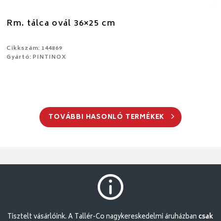
Rm. tálca ovál 36×25 cm
Cikkszám: 144869
Gyártó: PINTINOX
TOVÁBBI HASONLÓ TERMÉKEK
Tisztelt vásárlóink. A Tallér-Co nagykereskedelmi áruházban
csak