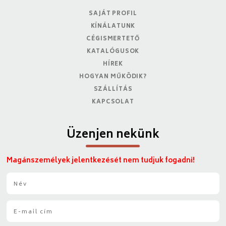
SAJÁT PROFIL
KÍNÁLATUNK
CÉGISMERTETŐ
KATALÓGUSOK
HÍREK
HOGYAN MŰKÖDIK?
SZÁLLÍTÁS
KAPCSOLAT
Üzenjen nekünk
Magánszemélyek jelentkezését nem tudjuk fogadni!
N
é
v
E
*
-
m