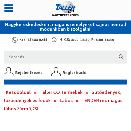
Nagykereskedésként magánszemélyeket sajnos nem áll
módunkban kiszolgálni.
+36 (1) 388 0244
H-CS: 8:00-16:30, P: 8:00-16:30
Bejelentkezés
Regisztráció
Kezdőoldal
»
Tallér CO Termékek
»
Sütőedények,
főzőedények és fedők
»
Lábos
»
TENDER rm. magas
lábos 20cm 3,75l