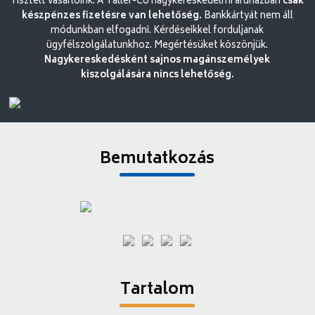
Tisztelt vásárlóink. A Tallér-Co nagykereskedelmi áruházban
csak
készpénzes fizetésre van lehetőség.
Bankkártyát nem áll
módunkban elfogadni. Kérdéseikkel forduljanak
ügyfélszolgálatunkhoz. Megértésüket köszönjük.
Nagykereskedésként sajnos magánszemélyek
kiszolgálására nincs lehetőség.
Bemutatkozás
Tartalom