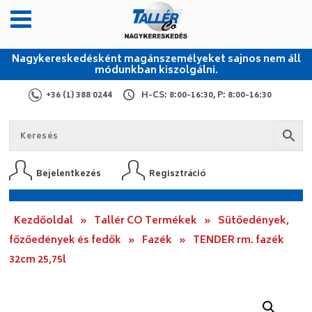
Nagykereskedésként magánszemélyeket sajnos nem áll
módunkban kiszolgálni.
+36 (1) 388 0244
H-CS: 8:00-16:30, P: 8:00-16:30
Bejelentkezés
Regisztráció
Kezdőoldal
»
Tallér CO Termékek
»
Sütőedények,
főzőedények és fedők
»
Fazék
»
TENDER rm. fazék
32cm 25,75l