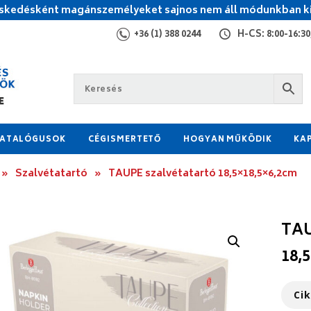
kedésként magánszemélyeket sajnos nem áll módunkban ki
+36 (1) 388 0244
H-CS: 8:00-16:30,
ATALÓGUSOK
CÉGISMERTETŐ
HOGYAN MŰKÖDIK
KA
»
Szalvétatartó
»
TAUPE szalvétatartó 18,5×18,5×6,2cm
TAU
18,
Ci