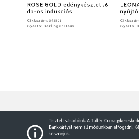
ROSE GOLD edénykészlet .6
LEONA
db-os indukciós
nyújtó
Cikkszám: 345501
Cikkszám
Gyártó: Berlinger Haus
Gyártó: 
Tisztelt vásárlóink. A Tallér-Co nagykereske
Bankkártyát nem áll módunkban elfogadni. Ké
köszönjük.