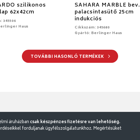
RDO szilikonos
SAHARA MARBLE bev
lap 62x42cm
palacsintasütő 25cm
indukciós
: 345506
Berlinger Haus
Cikkszám: 345680
Gyártó: Berlinger Haus
TOVÁBBI HASONLÓ TERMÉKEK
delmi áruházban
csak készpénzes fizetésre van lehetőség.
rdéseikkel forduljanak ügyfélszolgálatunkhoz. Megértésüket