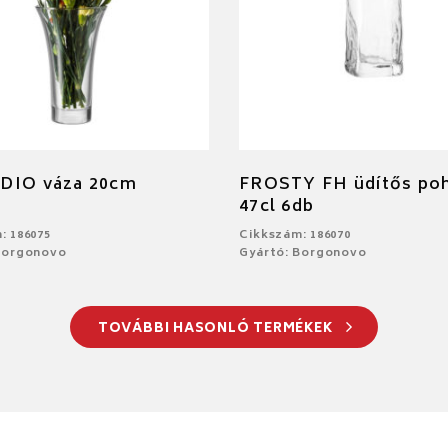
DIO váza 20cm
FROSTY FH üdítős po
47cl 6db
: 186075
Cikkszám: 186070
Borgonovo
Gyártó: Borgonovo
TOVÁBBI HASONLÓ TERMÉKEK