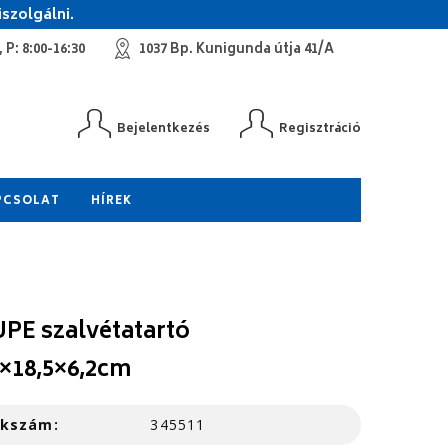
szolgálni.
 P: 8:00-16:30
1037 Bp. Kunigunda útja 41/A
Bejelentkezés
Regisztráció
PCSOLAT
HÍREK
PE szalvétatartó
5×18,5×6,2cm
kkszám:
345511