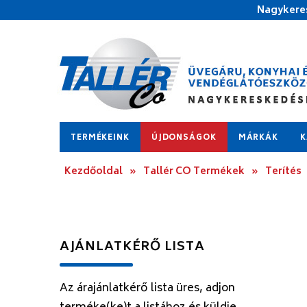
Nagykeres
TERMÉKEINK
ÚJDONSÁGOK
MÁRKÁK
K
Kezdőoldal
»
Tallér CO Termékek
»
Terítés
AJÁNLATKÉRŐ LISTA
Az árajánlatkérő lista üres, adjon