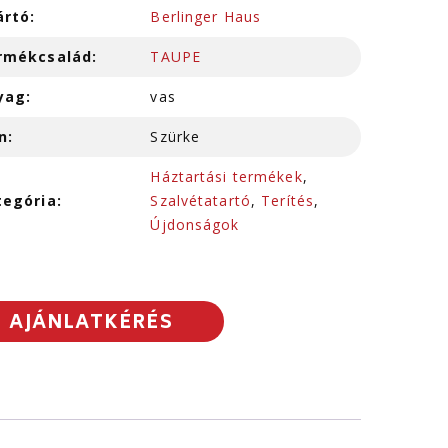
ártó:
Berlinger Haus
rmékcsalád:
TAUPE
yag:
vas
n:
Szürke
Háztartási termékek
,
tegória:
Szalvétatartó
,
Terítés
,
Újdonságok
AJÁNLATKÉRÉS