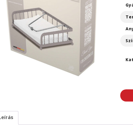
Gy
Te
An
Szí
Ka
Leírás