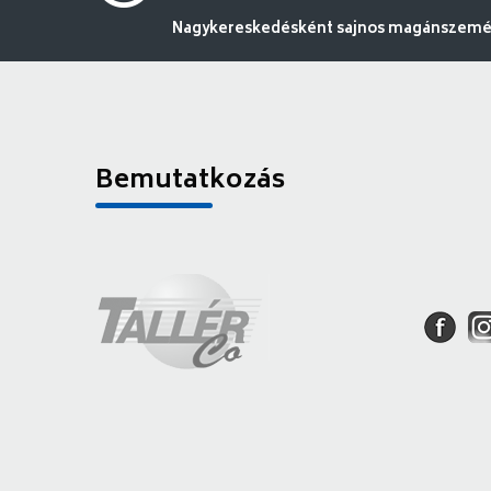
Nagykereskedésként sajnos magánszemély
Bemutatkozás