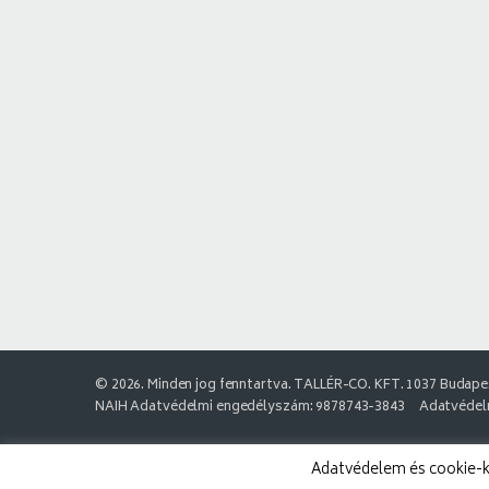
© 2026. Minden jog fenntartva. TALLÉR-CO. KFT. 1037 Budapes
NAIH Adatvédelmi engedélyszám: 9878743-3843
Adatvédelm
Adatvédelem és cookie-k: