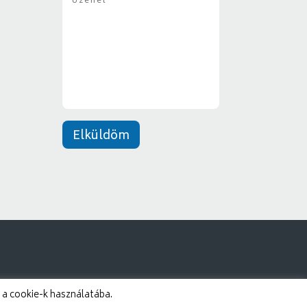
z
y
e
*
n
e
t
*
Elküldöm
 a cookie-k használatába.