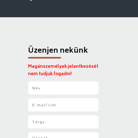
Üzenjen nekünk
Magánszemélyek jelentkezését
nem tudjuk fogadni!
N
é
v
E
*
-
m
T
a
á
i
r
l
Ü
g
*