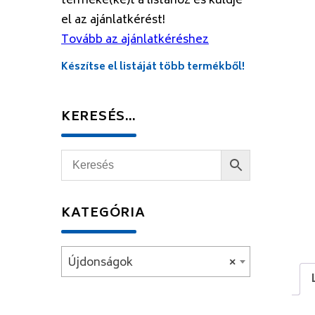
terméke(ke)t a listához és küldje
el az ajánlatkérést!
Tovább az ajánlatkéréshez
Készítse el listáját több termékből!
KERESÉS…
KATEGÓRIA
Újdonságok
×