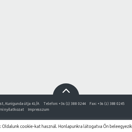
t, Kunigunda útja 41/A
Telefon: +36 (1) 388 0244
Fax: +36 (1) 388 0245
i nyilatkozat
Impresszum
 Oldalunk cookie-kat használ. Honlapunkra látogatva Ön beleegyezik