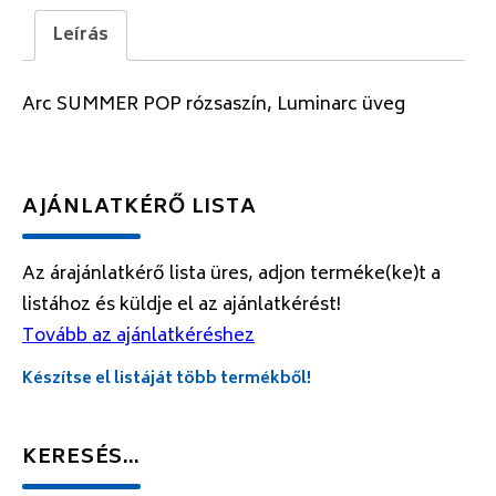
Leírás
Arc SUMMER POP rózsaszín, Luminarc üveg
AJÁNLATKÉRŐ LISTA
Az árajánlatkérő lista üres, adjon terméke(ke)t a
listához és küldje el az ajánlatkérést!
Tovább az ajánlatkéréshez
Készítse el listáját több termékből!
KERESÉS…