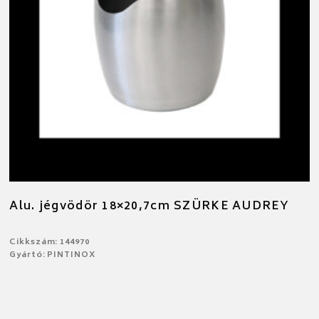
Alu. jégvödör 18×20,7cm SZÜRKE AUDREY
Cikkszám: 144970
Gyártó: PINTINOX