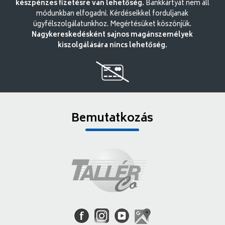
készpénzes fizetésre van lehetőség.
Bankkártyát nem áll
módunkban elfogadni. Kérdéseikkel forduljanak
ügyfélszolgálatunkhoz. Megértésüket köszönjük.
Nagykereskedésként sajnos magánszemélyek
kiszolgálására nincs lehetőség.
Bemutatkozás