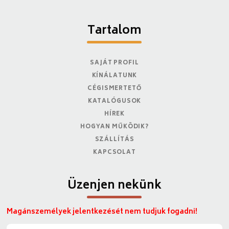
Tartalom
SAJÁT PROFIL
KÍNÁLATUNK
CÉGISMERTETŐ
KATALÓGUSOK
HÍREK
HOGYAN MŰKÖDIK?
SZÁLLÍTÁS
KAPCSOLAT
Üzenjen nekünk
Magánszemélyek jelentkezését nem tudjuk fogadni!
N