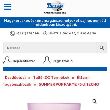
Nagykereskedésként magánszemélyeket sajnos nem áll
módunkban kiszolgálni.
+36 (1) 388 0244
H-CS: 8:00-16:30, P: 8:00-16:30
Bejelentkezés
Regisztráció
Kezdőoldal
»
Tallér CO Termékek
»
Éttermi
fogyóeszközök
»
SUMMER POP PARME 40 cl TECHO