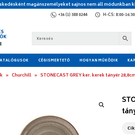
kedésként magánszemélyeket sajnos nem áll módunkban ki
+36 (1) 388 0244
H-CS: 8:00-16:30,
ATALÓGUSOK
CÉGISMERTETŐ
HOGYAN MŰKÖDIK
KA
ok
»
Churchill
»
STONECAST GREY ker. kerek tányér 28,8c
STO
tán
Ci