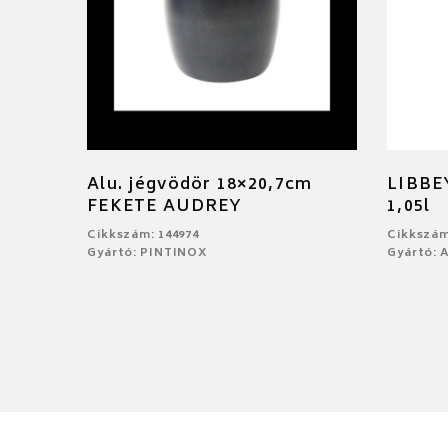
Alu. jégvödör 18×20,7cm
LIBBE
FEKETE AUDREY
1,05l
Cikkszám: 144974
Cikkszám
Gyártó: PINTINOX
Gyártó: 