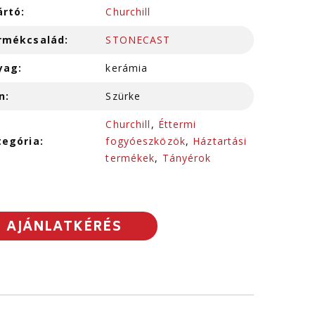
ártó:
Churchill
rmékcsalád:
STONECAST
yag:
kerámia
n:
Szürke
Churchill
,
Éttermi
tegória:
fogyóeszközök
,
Háztartási
termékek
,
Tányérok
AJÁNLATKÉRÉS