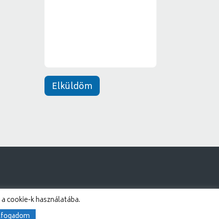
e
*
n
e
t
*
Elküldöm
 a cookie-k használatába.
lfogadom