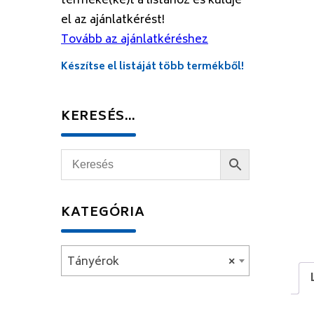
terméke(ke)t a listához és küldje
el az ajánlatkérést!
Tovább az ajánlatkéréshez
Készítse el listáját több termékből!
KERESÉS…
KATEGÓRIA
Tányérok
×