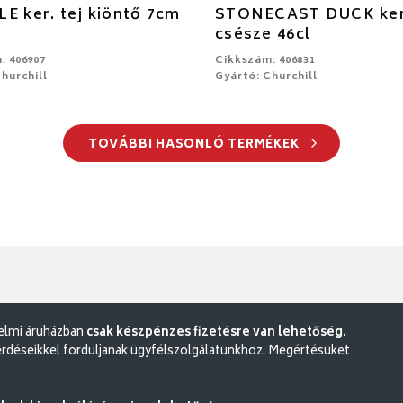
E ker. tej kiöntő 7cm
STONECAST DUCK ker
csésze 46cl
: 406907
Cikkszám: 406831
hurchill
Gyártó: Churchill
TOVÁBBI HASONLÓ TERMÉKEK
delmi áruházban
csak készpénzes fizetésre van lehetőség.
rdéseikkel forduljanak ügyfélszolgálatunkhoz. Megértésüket