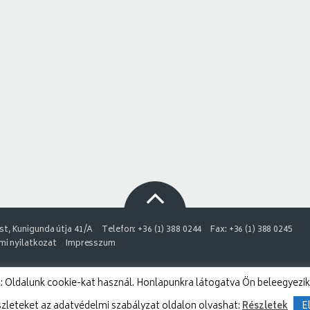
t, Kunigunda útja 41/A
Telefon: +36 (1) 388 0244
Fax: +36 (1) 388 0245
i nyilatkozat
Impresszum
 Oldalunk cookie-kat használ. Honlapunkra látogatva Ön beleegyezik
szleteket az adatvédelmi szabályzat oldalon olvashat:
Részletek
E