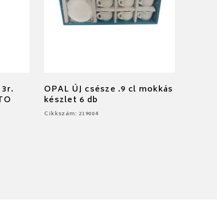
 3r.
OPAL ÚJ csésze .9 cl mokkás
CTO
készlet 6 db
Cikkszám: 219004