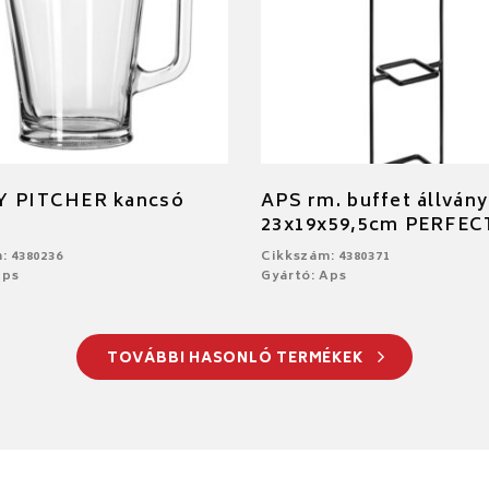
Y PITCHER kancsó
APS rm. buffet állvány
23x19x59,5cm PERFE
: 4380236
Cikkszám: 4380371
Aps
Gyártó: Aps
TOVÁBBI HASONLÓ TERMÉKEK