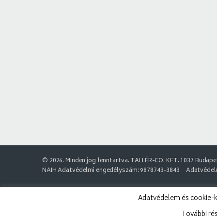
© 2026. Minden jog fenntartva. TALLÉR-CO. KFT. 1037 Budapes
NAIH Adatvédelmi engedélyszám: 9878743-3843
Adatvédelm
Adatvédelem és cookie-k:
További ré