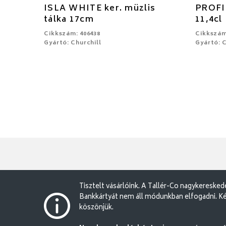
ISLA WHITE ker. müzlis
PROFIL
tálka 17cm
11,4cl
Cikkszám: 406438
Cikkszám
Gyártó: Churchill
Gyártó: C
Tisztelt vásárlóink. A Tallér-Co nagykereske
Bankkártyát nem áll módunkban elfogadni. Ké
köszönjük.