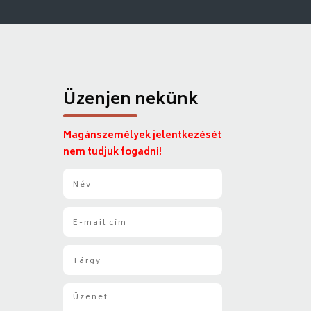
Üzenjen nekünk
Magánszemélyek jelentkezését
nem tudjuk fogadni!
N
é
v
E
*
-
m
T
a
á
i
r
l
Ü
g
*
z
y