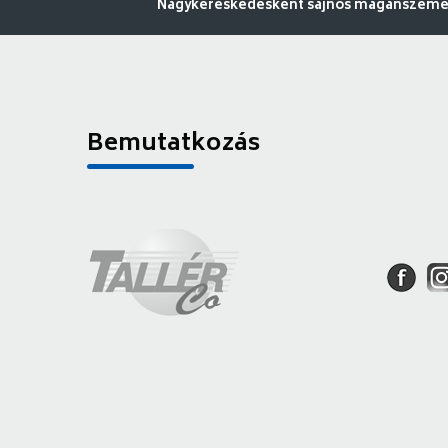
Nagykereskedésként sajnos magánszemély
Bemutatkozás