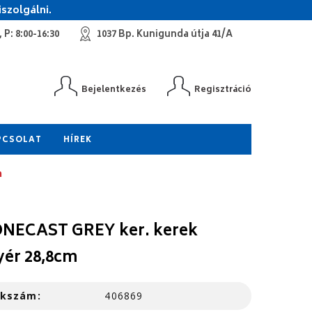
szolgálni.
 P: 8:00-16:30
1037 Bp. Kunigunda útja 41/A
Bejelentkezés
Regisztráció
PCSOLAT
HÍREK
m
NECAST GREY ker. kerek
yér 28,8cm
kkszám:
406869