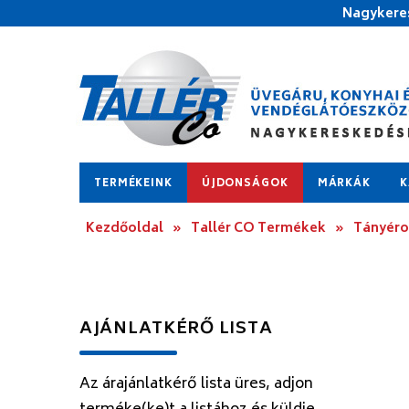
Nagykeres
TERMÉKEINK
ÚJDONSÁGOK
MÁRKÁK
K
Kezdőoldal
»
Tallér CO Termékek
»
Tányér
AJÁNLATKÉRŐ LISTA
Az árajánlatkérő lista üres, adjon