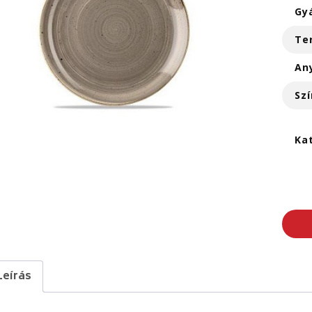
Gy
Te
An
Szí
Ka
Leírás