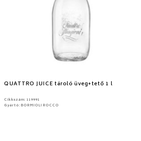
QUATTRO JUICE tároló üveg+tető 1 l
Cikkszám: 119991
Gyártó: BORMIOLI ROCCO