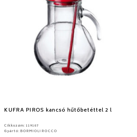
KUFRA PIROS kancsó hűtőbetéttel 2 l
Cikkszám: 119107
Gyártó: BORMIOLI ROCCO