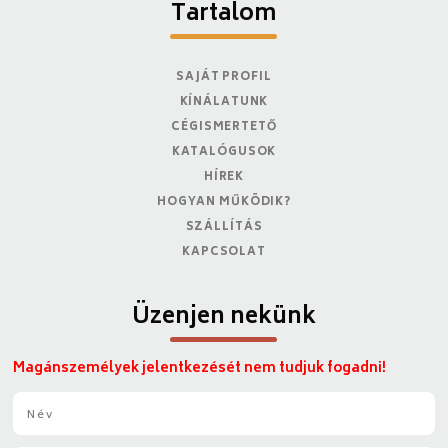
Tartalom
SAJÁT PROFIL
KÍNÁLATUNK
CÉGISMERTETŐ
KATALÓGUSOK
HÍREK
HOGYAN MŰKÖDIK?
SZÁLLÍTÁS
KAPCSOLAT
Üzenjen nekünk
Magánszemélyek jelentkezését nem tudjuk fogadni!
N
é
v