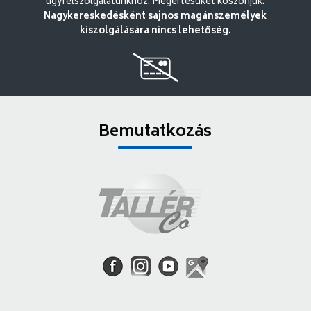
ügyfélszolgálatunkhoz. Megértésüket köszönjük.
Nagykereskedésként sajnos magánszemélyek
kiszolgálására nincs lehetőség.
Bemutatkozás