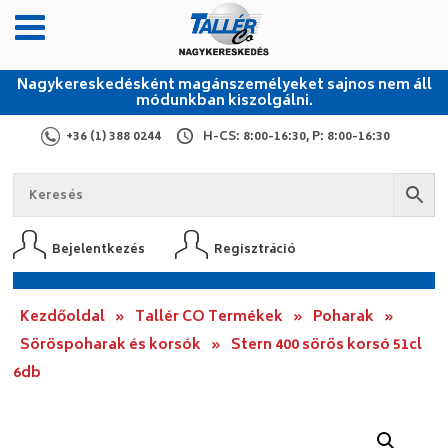
Nagykereskedésként magánszemélyeket sajnos nem áll
módunkban kiszolgálni.
+36 (1) 388 0244
H-CS: 8:00-16:30, P: 8:00-16:30
Bejelentkezés
Regisztráció
Kezdőoldal
»
Tallér CO Termékek
»
Poharak
»
Söröspoharak és korsók
»
Stern 400 sörös korsó 51cl
6db