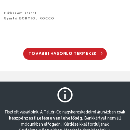
Cikkszám: 202051
Gyártó: BORMIOLI ROCCO
TOVÁBBI HASONLÓ TERMÉKEK
Tisztelt vásárlóink. A Tallér-Co nagykereskedelmi áruházban
csak
készpénzes fizetésre van lehetőség.
Bankkártyát nem áll
módunkban elfogadni. Kérdéseikkel forduljanak