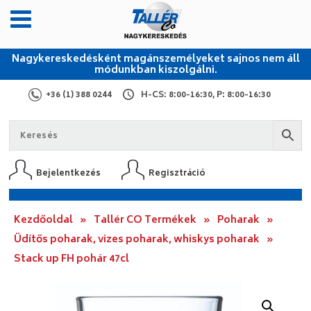
Nagykereskedésként magánszemélyeket sajnos nem áll
módunkban kiszolgálni.
+36 (1) 388 0244
H-CS: 8:00-16:30, P: 8:00-16:30
Bejelentkezés
Regisztráció
Kezdőoldal
»
Tallér CO Termékek
»
Poharak
»
Üdítős poharak, vizes poharak, whiskys poharak
»
Stack up FH pohár 47cl