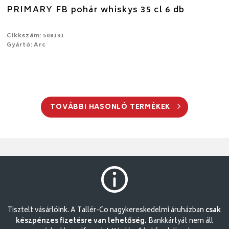
PRIMARY FB pohár whiskys 35 cl 6 db
Cikkszám: 508131
Gyártó: Arc
TOVÁBBI HASONLÓ TERMÉKEK
Tisztelt vásárlóink. A Tallér-Co nagykereskedelmi áruházban
csak
készpénzes fizetésre van lehetőség.
Bankkártyát nem áll