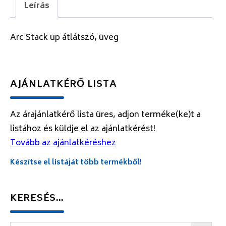
Leírás
Arc Stack up átlátszó, üveg
AJÁNLATKÉRŐ LISTA
Az árajánlatkérő lista üres, adjon terméke(ke)t a
listához és küldje el az ajánlatkérést!
Tovább az ajánlatkéréshez
Készítse el listáját több termékből!
KERESÉS…