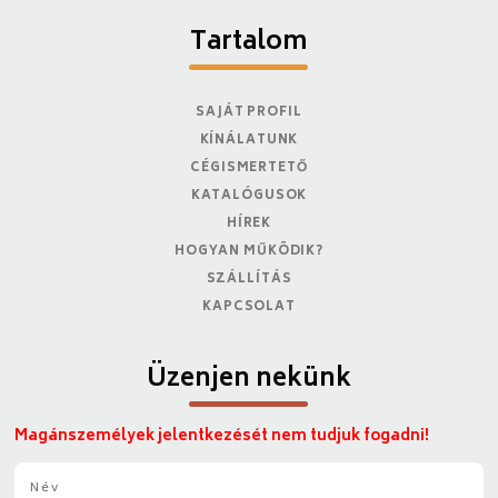
Tartalom
SAJÁT PROFIL
KÍNÁLATUNK
CÉGISMERTETŐ
KATALÓGUSOK
HÍREK
HOGYAN MŰKÖDIK?
SZÁLLÍTÁS
KAPCSOLAT
Üzenjen nekünk
Magánszemélyek jelentkezését nem tudjuk fogadni!
N
é