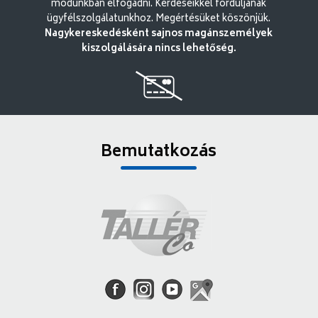
módunkban elfogadni. Kérdéseikkel forduljanak
ügyfélszolgálatunkhoz. Megértésüket köszönjük.
Nagykereskedésként sajnos magánszemélyek
kiszolgálására nincs lehetőség.
Bemutatkozás