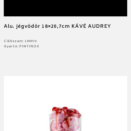
Alu. jégvödör 18×20,7cm KÁVÉ AUDREY
Cikkszám: 144973
Gyártó: PINTINOX