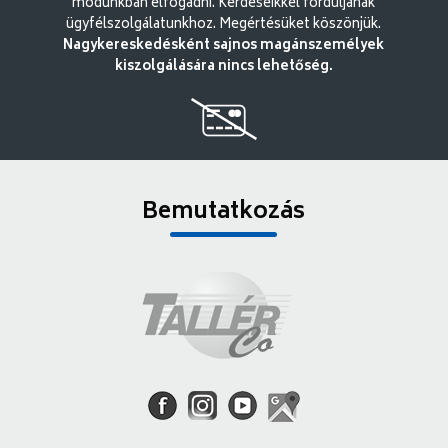
módunkban elfogadni. Kérdéseikkel forduljanak
ügyfélszolgálatunkhoz. Megértésüket köszönjük.
Nagykereskedésként sajnos magánszemélyek
kiszolgálására nincs lehetőség.
Bemutatkozás