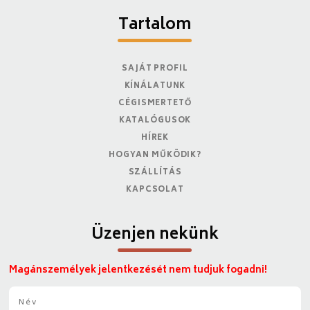
Tartalom
SAJÁT PROFIL
KÍNÁLATUNK
CÉGISMERTETŐ
KATALÓGUSOK
HÍREK
HOGYAN MŰKÖDIK?
SZÁLLÍTÁS
KAPCSOLAT
Üzenjen nekünk
Magánszemélyek jelentkezését nem tudjuk fogadni!
N
é