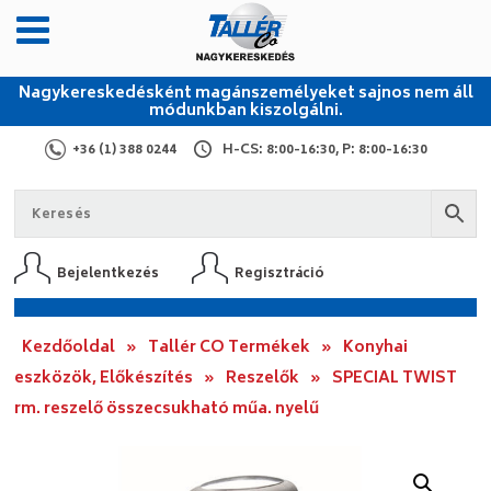
Nagykereskedésként magánszemélyeket sajnos nem áll
módunkban kiszolgálni.
+36 (1) 388 0244
H-CS: 8:00-16:30, P: 8:00-16:30
Bejelentkezés
Regisztráció
Kezdőoldal
»
Tallér CO Termékek
»
Konyhai
eszközök, Előkészítés
»
Reszelők
»
SPECIAL TWIST
rm. reszelő összecsukható műa. nyelű