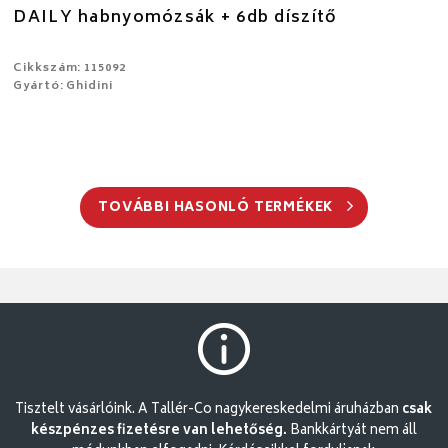
DAILY habnyomózsák + 6db díszítő
Cikkszám: 115092
Gyártó: Ghidini
TOVÁBBI HASONLÓ TERMÉKEK
Tisztelt vásárlóink. A Tallér-Co nagykereskedelmi áruházban
csak
készpénzes fizetésre van lehetőség.
Bankkártyát nem áll