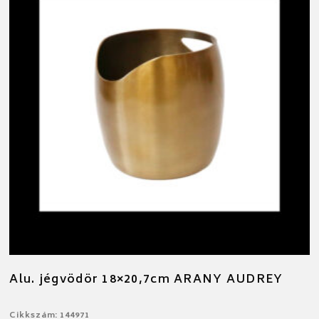
Alu. jégvödör 18×20,7cm ARANY AUDREY
Cikkszám: 144971