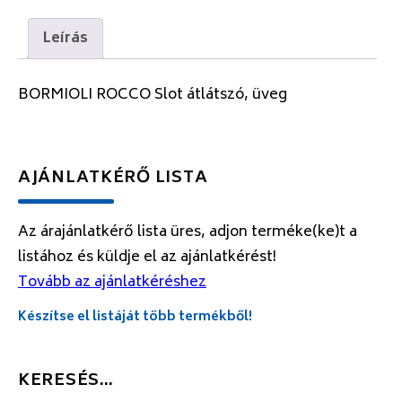
Leírás
BORMIOLI ROCCO Slot átlátszó, üveg
AJÁNLATKÉRŐ LISTA
Az árajánlatkérő lista üres, adjon terméke(ke)t a
listához és küldje el az ajánlatkérést!
Tovább az ajánlatkéréshez
Készítse el listáját több termékből!
KERESÉS…