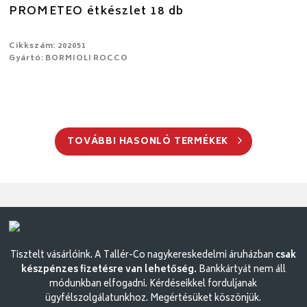
PROMETEO étkészlet 18 db
Cikkszám: 202051
Gyártó: BORMIOLI ROCCO
TOVÁBBI HASONLÓ TERMÉKEK
Tisztelt vásárlóink. A Tallér-Co nagykereskedelmi áruházban
csak
készpénzes fizetésre van lehetőség.
Bankkártyát nem áll
módunkban elfogadni. Kérdéseikkel forduljanak
ügyfélszolgálatunkhoz. Megértésüket köszönjük.