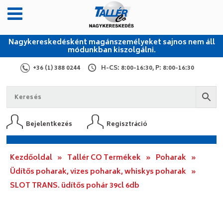
Nagykereskedésként magánszemélyeket sajnos nem áll
módunkban kiszolgálni.
+36 (1) 388 0244
H-CS: 8:00-16:30, P: 8:00-16:30
Bejelentkezés
Regisztráció
Kezdőoldal
»
Tallér CO Termékek
»
Poharak
»
Üdítős poharak, vizes poharak, whiskys poharak
»
SLOT TRANS. üdítős pohár 39cl 6db