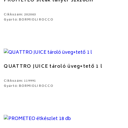
PROMETEO steak tányér 32x26cm
Cikkszám: 202063
Gyártó: BORMIOLI ROCCO
QUATTRO JUICE tároló üveg+tető 1 l
Cikkszám: 119991
Gyártó: BORMIOLI ROCCO