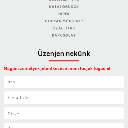
CÉGISMERTETŐ
KATALÓGUSOK
HÍREK
HOGYAN MŰKÖDIK?
SZÁLLÍTÁS
KAPCSOLAT
Üzenjen nekünk
Magánszemélyek jelentkezését nem tudjuk fogadni!
N
é
v
E
*
-
m
T
a
á
i
r
l
Ü
g
*