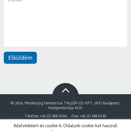
z
y
e
*
n
e
t
*
Elküldöm
© 2026. Minden jog fenntartva. TALLÉR-CO. KFT. 1037 Budapest,
Kunigunda útja 41/A
Telefon: +36 (1) 388 0244
Fax: +36 (1) 388 0245
Adatvédelem és cookie-k: Oldalunk cookie-kat használ.
NAIH Adatvédelmi engedélyszám: 9878743-3843