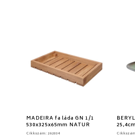
MADEIRA fa láda GN 1/1
BERYL 
530x325x65mm NATUR
25,4c
Cikkszám: 262034
Cikkszám