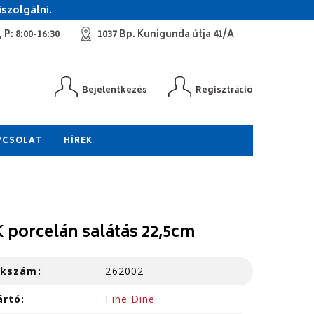
szolgálni.
 P: 8:00-16:30
1037 Bp. Kunigunda útja 41/A
Bejelentkezés
Regisztráció
PCSOLAT
HÍREK
K porcelán salátás 22,5cm
kkszám:
262002
ártó:
Fine Dine