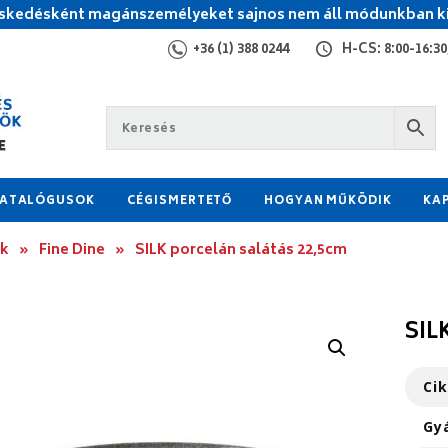
kedésként magánszemélyeket sajnos nem áll módunkban ki
+36 (1) 388 0244
H-CS: 8:00-16:30,
ATALÓGUSOK
CÉGISMERTETŐ
HOGYAN MŰKÖDIK
KA
ok
»
Fine Dine
»
SILK porcelán salátás 22,5cm
SIL
Ci
Gy