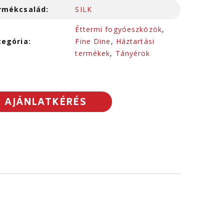
rmékcsalád:
SILK
Éttermi fogyóeszközök
,
tegória:
Fine Dine
,
Háztartási
termékek
,
Tányérok
AJÁNLATKÉRÉS