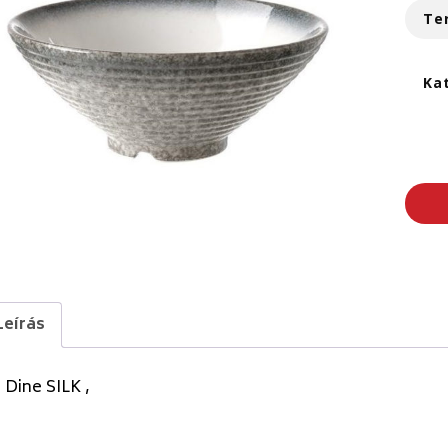
Te
Ka
Leírás
 Dine SILK ,