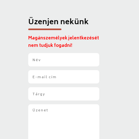
Üzenjen nekünk
Magánszemélyek jelentkezését
nem tudjuk fogadni!
N
é
v
E
*
-
m
T
a
á
i
r
l
Ü
g
*
z
y
e
*
n
e
t