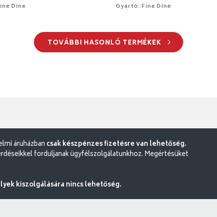
ine Dine
Gyártó: Fine Dine
TOVÁBBI HASONLÓ TERMÉKEK
delmi áruházban
csak készpénzes fizetésre van lehetőség.
rdéseikkel forduljanak ügyfélszolgálatunkhoz. Megértésüket
ek kiszolgálására nincs lehetőség.