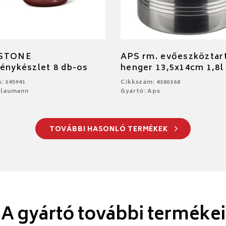
 STONE
APS rm. evőeszköztar
énykészlet 8 db-os
henger 13,5x14cm 1,8l
: 345941
Cikkszám: 4380368
Blaumann
Gyártó: Aps
TOVÁBBI HASONLÓ TERMÉKEK
A gyártó további termékei