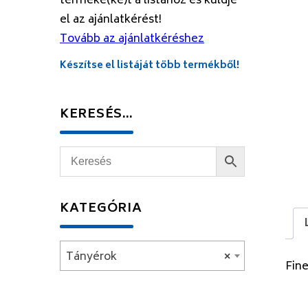
terméke(ke)t a listához és küldje
el az ajánlatkérést!
Tovább az ajánlatkéréshez
Készítse el listáját több termékből!
KERESÉS…
KATEGÓRIA
Tányérok
×
Fine