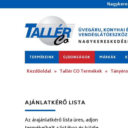
Nagykeres
TERMÉKEINK
ÚJDONSÁGOK
MÁRKÁK
K
Kezdőoldal
»
Tallér CO Termékek
»
Tányér
AJÁNLATKÉRŐ LISTA
Az árajánlatkérő lista üres, adjon