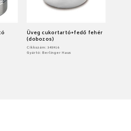
tó
Üveg cukortartó+fedő fehér
(dobozos)
Cikkszám: 345916
Gyártó: Berlinger Haus