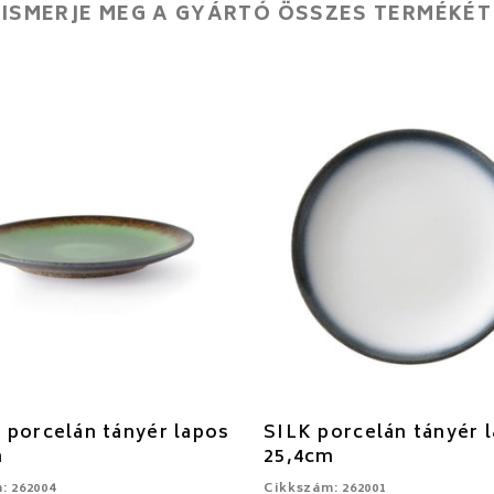
ISMERJE MEG A GYÁRTÓ ÖSSZES TERMÉKÉT
porcelán tányér lapos
SILK porcelán tányér 
m
25,4cm
: 262004
Cikkszám: 262001