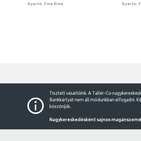
Gyártó: Fine Dine
Gyártó: F
Tisztelt vásárlóink. A Tallér-Co nagykereske
Bankkártyát nem áll módunkban elfogadni. Ké
köszönjük.
Nagykereskedésként sajnos magánszemély