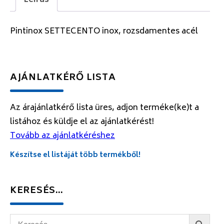
Leírás
Pintinox SETTECENTO inox, rozsdamentes acél
AJÁNLATKÉRŐ LISTA
Az árajánlatkérő lista üres, adjon terméke(ke)t a
listához és küldje el az ajánlatkérést!
Tovább az ajánlatkéréshez
Készítse el listáját több termékből!
KERESÉS…