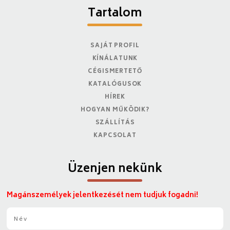
Tartalom
SAJÁT PROFIL
KÍNÁLATUNK
CÉGISMERTETŐ
KATALÓGUSOK
HÍREK
HOGYAN MŰKÖDIK?
SZÁLLÍTÁS
KAPCSOLAT
Üzenjen nekünk
Magánszemélyek jelentkezését nem tudjuk fogadni!
N
é