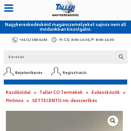
Nagykereskedésként magánszemélyeket sajnos nem áll
módunkban kiszolgálni.
+36 (1) 388 0244
H-CS: 8:00-16:30, P: 8:00-16:30
Bejelentkezés
Regisztráció
Kezdőoldal
»
Tallér CO Termékek
»
Evőeszközök
»
Pintinox
»
SETTECENTO rm. desszertkés