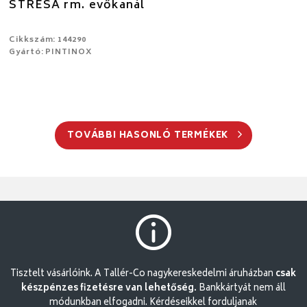
STRESA rm. evőkanál
Cikkszám: 144290
Gyártó: PINTINOX
TOVÁBBI HASONLÓ TERMÉKEK
Tisztelt vásárlóink. A Tallér-Co nagykereskedelmi áruházban
csak
készpénzes fizetésre van lehetőség.
Bankkártyát nem áll
módunkban elfogadni. Kérdéseikkel forduljanak