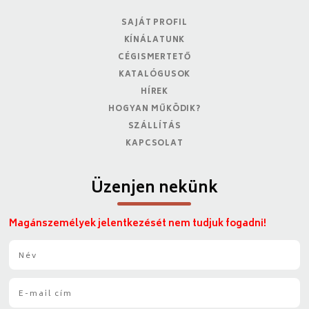
SAJÁT PROFIL
KÍNÁLATUNK
CÉGISMERTETŐ
KATALÓGUSOK
HÍREK
HOGYAN MŰKÖDIK?
SZÁLLÍTÁS
KAPCSOLAT
Üzenjen nekünk
Magánszemélyek jelentkezését nem tudjuk fogadni!
N
é
v
E
*
-