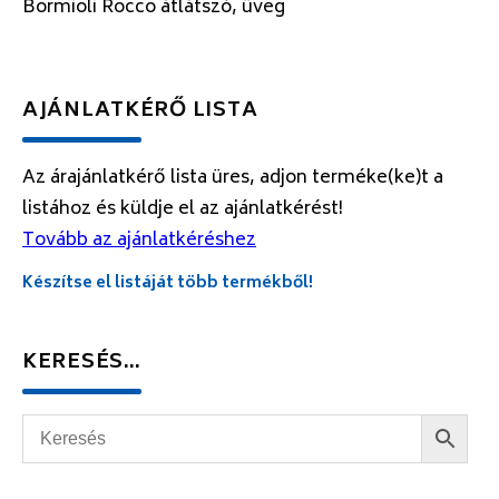
Bormioli Rocco átlátszó, üveg
AJÁNLATKÉRŐ LISTA
Az árajánlatkérő lista üres, adjon terméke(ke)t a
listához és küldje el az ajánlatkérést!
Tovább az ajánlatkéréshez
Készítse el listáját több termékből!
KERESÉS…