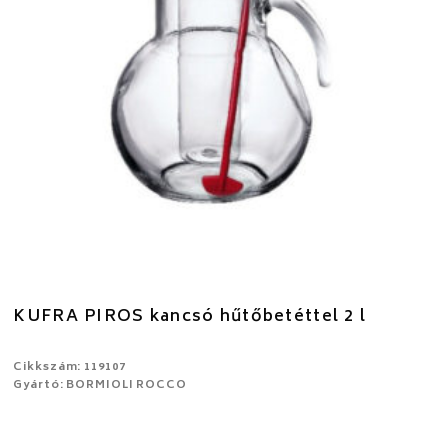
KUFRA PIROS kancsó hűtőbetéttel 2 l
Cikkszám: 119107
Gyártó: BORMIOLI ROCCO