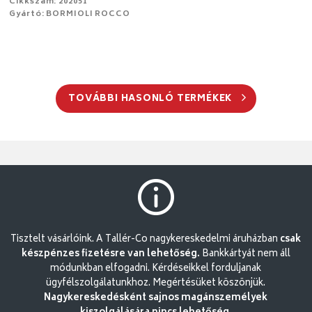
Cikkszám: 202051
Gyártó: BORMIOLI ROCCO
TOVÁBBI HASONLÓ TERMÉKEK
Tisztelt vásárlóink. A Tallér-Co nagykereskedelmi áruházban
csak
készpénzes fizetésre van lehetőség.
Bankkártyát nem áll
módunkban elfogadni. Kérdéseikkel forduljanak
ügyfélszolgálatunkhoz. Megértésüket köszönjük.
Nagykereskedésként sajnos magánszemélyek