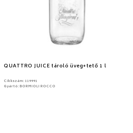
QUATTRO JUICE tároló üveg+tető 1 l
Cikkszám: 119991
Gyártó: BORMIOLI ROCCO