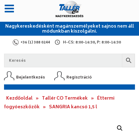
Nagykereskedésként magánszemélyeket sajnos nem áll
módunkban kiszolgálni.
+36 (1) 388 0244
H-CS: 8:00-16:30, P: 8:00-16:30
Bejelentkezés
Regisztráció
Kezdőoldal
»
Tallér CO Termékek
»
Éttermi
fogyóeszközök
»
SANGRIA kancsó 1,5 l