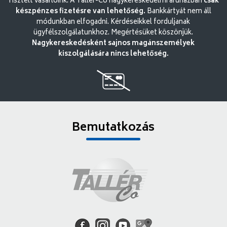
Tisztelt vásárlóink. A Tallér-Co nagykereskedelmi áruházban
csak
készpénzes fizetésre van lehetőség.
Bankkártyát nem áll
módunkban elfogadni. Kérdéseikkel forduljanak
ügyfélszolgálatunkhoz. Megértésüket köszönjük.
Nagykereskedésként sajnos magánszemélyek
kiszolgálására nincs lehetőség.
Bemutatkozás