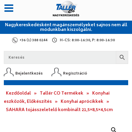
Nagykereskedésként magánszemélyeket sajnos nem áll
módunkban kiszolgálni.
+36 (1) 388 0244
H-CS: 8:00-16:30, P: 8:00-16:30
Bejelentkezés
Regisztráció
Kezdőoldal
»
Tallér CO Termékek
»
Konyhai
eszközök, Előkészítés
»
Konyhai aprócikkek
»
SAHARA tojásszeletelő kombinált 21,5×8,5×4,5cm