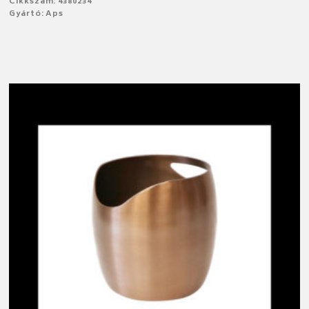
Cikkszám: 4380234
Gyártó: Aps