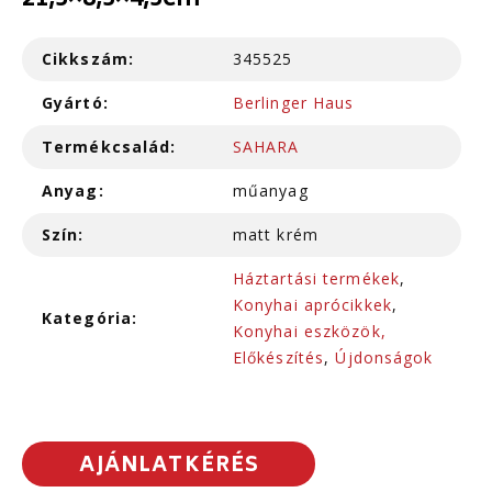
21,5×8,5×4,5cm
Cikkszám:
345525
Gyártó:
Berlinger Haus
Termékcsalád:
SAHARA
Anyag:
műanyag
Szín:
matt krém
Háztartási termékek
,
Konyhai aprócikkek
,
Kategória:
Konyhai eszközök,
Előkészítés
,
Újdonságok
AJÁNLATKÉRÉS