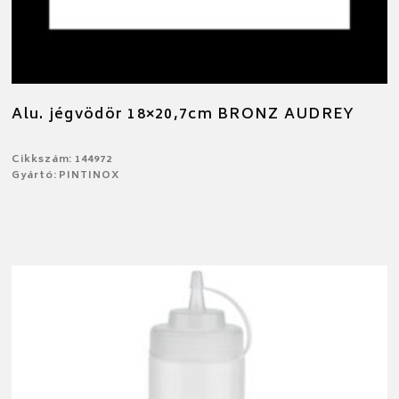
Alu. jégvödör 18×20,7cm BRONZ AUDREY
Cikkszám: 144972
Gyártó: PINTINOX