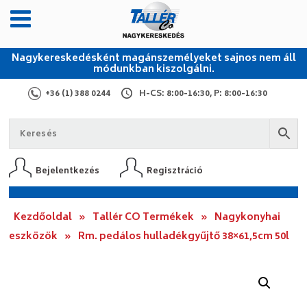
Nagykereskedésként magánszemélyeket sajnos nem áll
módunkban kiszolgálni.
+36 (1) 388 0244
H-CS: 8:00-16:30, P: 8:00-16:30
Bejelentkezés
Regisztráció
Kezdőoldal
»
Tallér CO Termékek
»
Nagykonyhai
eszközök
»
Rm. pedálos hulladékgyűjtő 38×61,5cm 50l