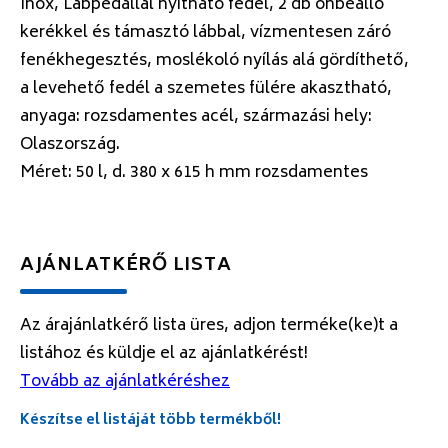
Inox, Lábpedállal nyitható fedél, 2 db önbeálló
kerékkel és támasztó lábbal, vízmentesen záró
fenékhegesztés, moslékoló nyílás alá gördíthető,
a levehető fedél a szemetes fülére akasztható,
anyaga: rozsdamentes acél, származási hely:
Olaszország.
Méret: 50 l, d. 380 x 615 h mm rozsdamentes
AJÁNLATKÉRŐ LISTA
Az árajánlatkérő lista üres, adjon terméke(ke)t a
listához és küldje el az ajánlatkérést!
Tovább az ajánlatkéréshez
Készítse el listáját több termékből!