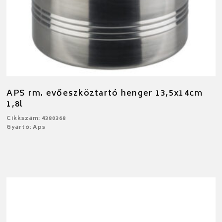
APS rm. evőeszköztartó henger 13,5x14cm
1,8l
Cikkszám: 4380368
Gyártó: Aps