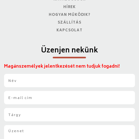
HÍREK
HOGYAN MŰKÖDIK?
SZÁLLÍTÁS
KAPCSOLAT
Üzenjen nekünk
Magánszemélyek jelentkezését nem tudjuk fogadni!
N
é
v
E
*
-
m
T
a
á
i
r
l
Ü
g
*
z
y