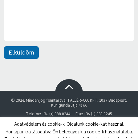
e
*
n
e
t
*
Elküldöm
© 2026. Minden jog fenntartva. TALLÉR-CO. KFT. 1037 Budapest,
Kunigunda útja 41/A
Telefon: +36 (1) 388 0244
Fax: +36 (1) 388 0245
Adatvédelem és cookie-k: Oldalunk cookie-kat használ.
NAIH Adatvédelmi engedélyszám: 9878743-3843
Honlapunkra látogatva Ön beleegyezik a cookie-k használatába.
Adatvédelmi nyilatkozat
Impresszum