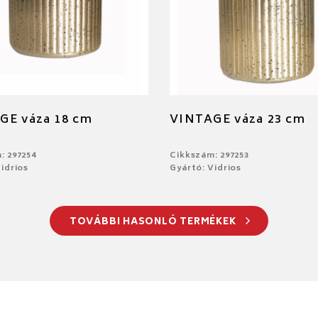
GE váza 18 cm
VINTAGE váza 23 cm
: 297254
Cikkszám: 297253
idrios
Gyártó: Vidrios
TOVÁBBI HASONLÓ TERMÉKEK