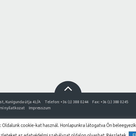
t, Kunigunda útja 41/A
Telefon: +36 (1) 388 0244
Fax: +36 (1) 388 0245
i nyilatkozat
Impresszum
 Oldalunk cookie-kat használ. Honlapunkra látogatva Ön beleegyezik