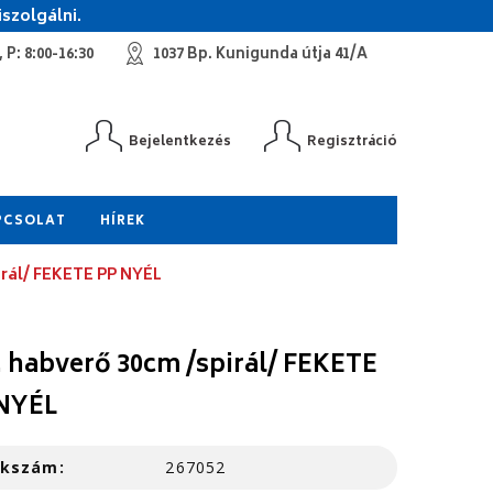
szolgálni.
 P: 8:00-16:30
1037 Bp. Kunigunda útja 41/A
Bejelentkezés
Regisztráció
PCSOLAT
HÍREK
irál/ FEKETE PP NYÉL
 habverő 30cm /spirál/ FEKETE
NYÉL
kkszám:
267052