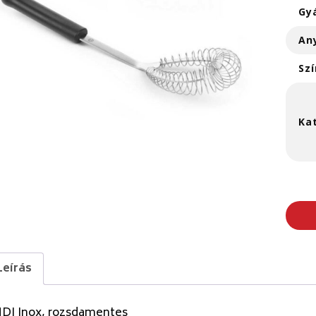
Gy
An
Szí
Ka
Leírás
DI Inox, rozsdamentes