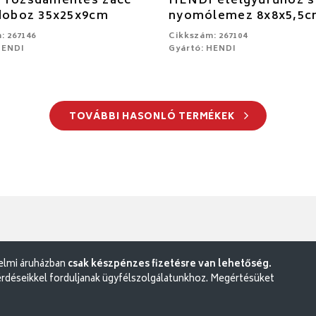
 rozsdamentes zacc
HENDI ételgyűrűhöz s
 doboz 35x25x9cm
nyomólemez 8x8x5,5
: 267146
Cikkszám: 267104
HENDI
Gyártó: HENDI
TOVÁBBI HASONLÓ TERMÉKEK
delmi áruházban
csak készpénzes fizetésre van lehetőség.
rdéseikkel forduljanak ügyfélszolgálatunkhoz. Megértésüket