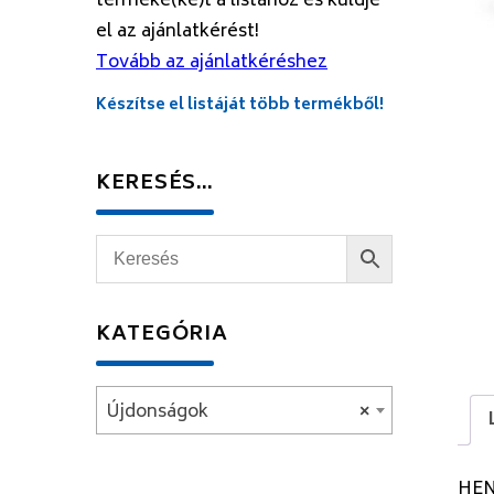
terméke(ke)t a listához és küldje
el az ajánlatkérést!
Tovább az ajánlatkéréshez
Készítse el listáját több termékből!
KERESÉS…
KATEGÓRIA
Újdonságok
×
HEN