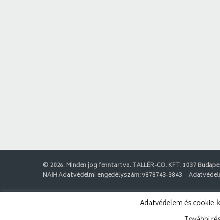
© 2026. Minden jog fenntartva. TALLÉR-CO. KFT. 1037 Budapes
NAIH Adatvédelmi engedélyszám: 9878743-3843
Adatvédelm
Adatvédelem és cookie-k: