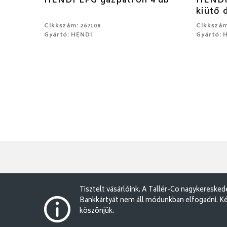
HENDI LPG gázpatron 4 db
HENDI
kiütő
Cikkszám: 267108
Cikkszám
Gyártó: HENDI
Gyártó: 
Tisztelt vásárlóink. A Tallér-Co nagykereske
Bankkártyát nem áll módunkban elfogadni. Ké
köszönjük.