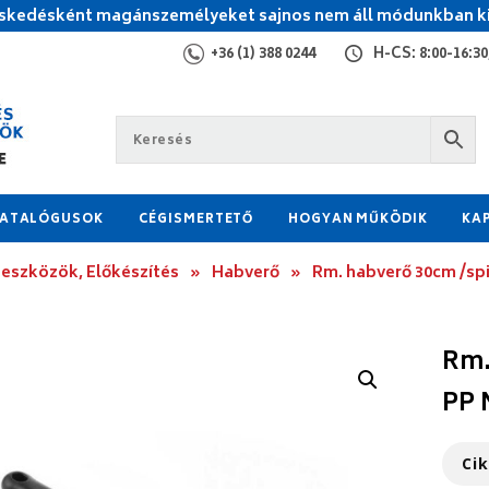
kedésként magánszemélyeket sajnos nem áll módunkban ki
+36 (1) 388 0244
H-CS: 8:00-16:30,
ATALÓGUSOK
CÉGISMERTETŐ
HOGYAN MŰKÖDIK
KA
 eszközök, Előkészítés
»
Habverő
»
Rm. habverő 30cm /sp
Rm.
PP 
Ci