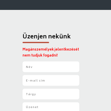
Üzenjen nekünk
Magánszemélyek jelentkezését
nem tudjuk fogadni!
N
é
v
E
*
-
m
T
a
á
i
r
l
Ü
g
*
z
y