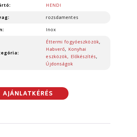
ártó:
HENDI
yag:
rozsdamentes
n:
Inox
Éttermi fogyóeszközök
,
Habverő
,
Konyhai
tegória:
eszközök, Előkészítés
,
Újdonságok
AJÁNLATKÉRÉS