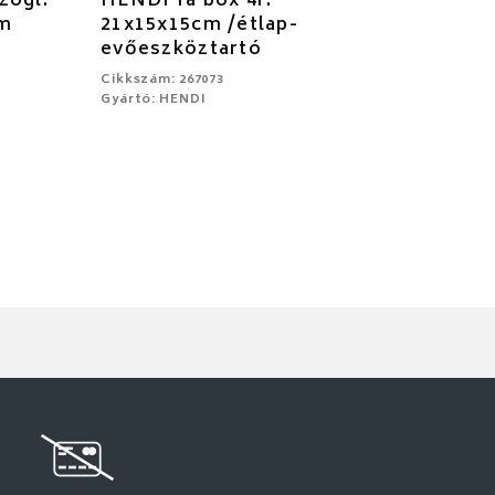
zögl.
HENDI fa box 4r.
cm
21x15x15cm /étlap-
evőeszköztartó
Cikkszám: 267073
Gyártó: HENDI