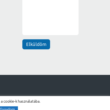
e
*
n
e
t
*
Elküldöm
 a cookie-k használatába.