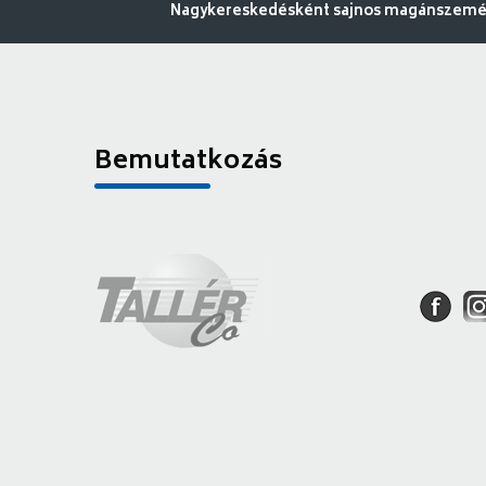
Nagykereskedésként sajnos magánszemély
Bemutatkozás