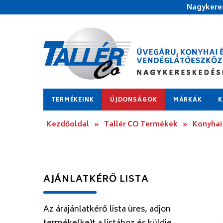
Nagykeres
TERMÉKEINK
ÚJDONSÁGOK
MÁRKÁK
K
Kezdőoldal
»
Tallér CO Termékek
»
Konyhai
AJÁNLATKÉRŐ LISTA
Az árajánlatkérő lista üres, adjon