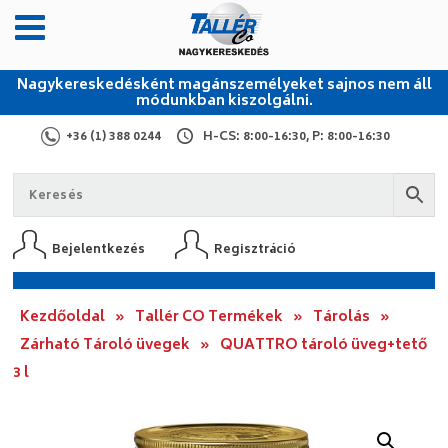
Nagykereskedésként magánszemélyeket sajnos nem áll
módunkban kiszolgálni.
+36 (1) 388 0244
H-CS: 8:00-16:30, P: 8:00-16:30
Bejelentkezés
Regisztráció
Kezdőoldal
»
Tallér CO Termékek
»
Tárolás
»
Zárható Tároló üvegek
»
QUATTRO tároló üveg+tető
3 l