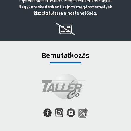
ügyfélszolgálatunkhoz. Megértésüket köszönjük.
Nagykereskedésként sajnos magánszemélyek
kiszolgálására nincs lehetőség.
Bemutatkozás