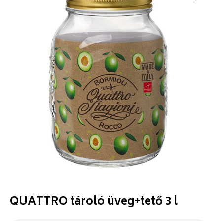
QUATTRO tároló üveg+tető 3 l