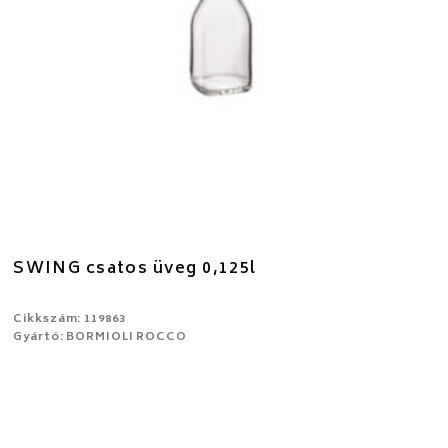
SWING csatos üveg 0,125l
Cikkszám: 119863
Gyártó: BORMIOLI ROCCO