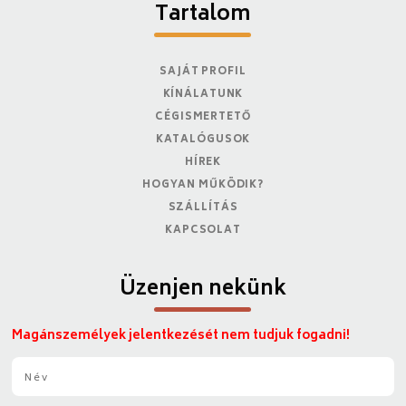
Tartalom
SAJÁT PROFIL
KÍNÁLATUNK
CÉGISMERTETŐ
KATALÓGUSOK
HÍREK
HOGYAN MŰKÖDIK?
SZÁLLÍTÁS
KAPCSOLAT
Üzenjen nekünk
Magánszemélyek jelentkezését nem tudjuk fogadni!
N
é
v