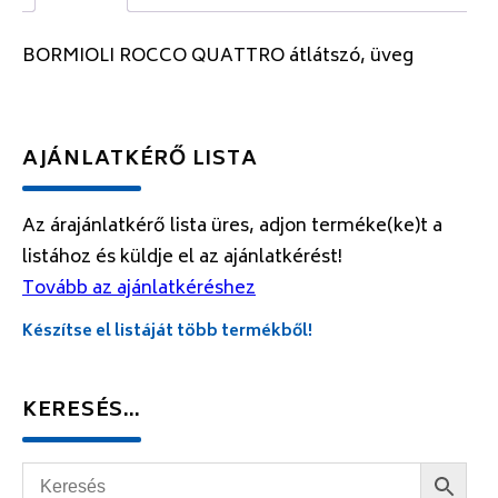
BORMIOLI ROCCO QUATTRO átlátszó, üveg
AJÁNLATKÉRŐ LISTA
Az árajánlatkérő lista üres, adjon terméke(ke)t a
listához és küldje el az ajánlatkérést!
Tovább az ajánlatkéréshez
Készítse el listáját több termékből!
KERESÉS…