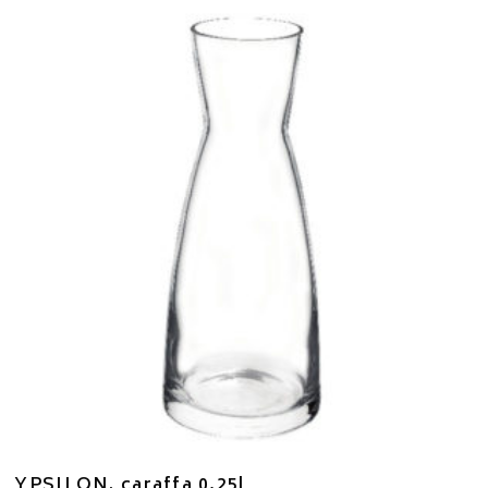
YPSILON. caraffa 0,25l