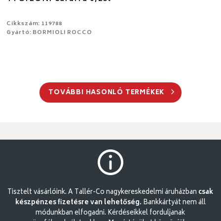
Cikkszám: 119788
Gyártó: BORMIOLI ROCCO
TOVÁBBI HASONLÓ TERMÉKEK
Tisztelt vásárlóink. A Tallér-Co nagykereskedelmi áruházban
csak
készpénzes fizetésre van lehetőség.
Bankkártyát nem áll
módunkban elfogadni. Kérdéseikkel forduljanak