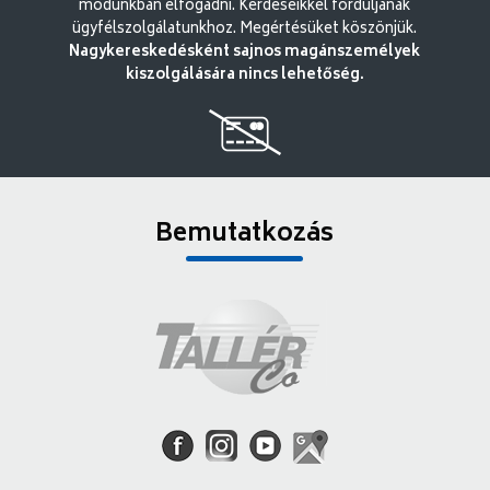
módunkban elfogadni. Kérdéseikkel forduljanak
ügyfélszolgálatunkhoz. Megértésüket köszönjük.
Nagykereskedésként sajnos magánszemélyek
kiszolgálására nincs lehetőség.
Bemutatkozás