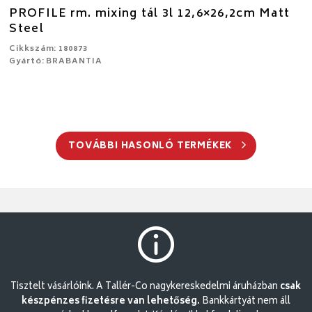
PROFILE rm. mixing tál 3l 12,6×26,2cm Matt
Steel
Cikkszám: 180873
Gyártó: BRABANTIA
TOVÁBBI HASONLÓ TERMÉKEK
Tisztelt vásárlóink. A Tallér-Co nagykereskedelmi áruházban
csak
készpénzes fizetésre van lehetőség.
Bankkártyát nem áll