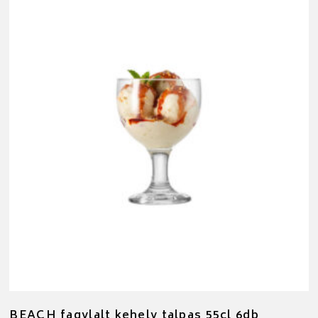
BEACH fagylalt kehely talpas 55cl 6db