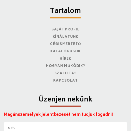
Tartalom
SAJÁT PROFIL
KÍNÁLATUNK
CÉGISMERTETŐ
KATALÓGUSOK
HÍREK
HOGYAN MŰKÖDIK?
SZÁLLÍTÁS
KAPCSOLAT
Üzenjen nekünk
Magánszemélyek jelentkezését nem tudjuk fogadni!
N
é