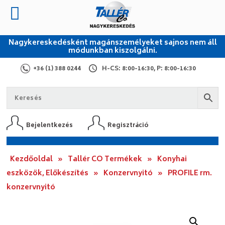
Nagykereskedésként magánszemélyeket sajnos nem áll
módunkban kiszolgálni.
+36 (1) 388 0244
H-CS: 8:00-16:30, P: 8:00-16:30
Bejelentkezés
Regisztráció
Kezdőoldal
»
Tallér CO Termékek
»
Konyhai
eszközök, Előkészítés
»
Konzervnyitó
»
PROFILE rm.
konzervnyitó