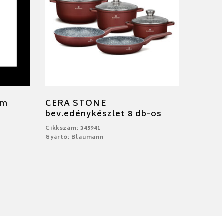
cm
CERA STONE
bev.edénykészlet 8 db-os
Cikkszám: 345941
Gyártó: Blaumann