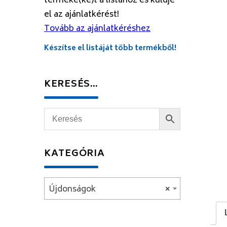
terméke(ke)t a listához és küldje
el az ajánlatkérést!
Tovább az ajánlatkéréshez
Készítse el listáját több termékből!
KERESÉS…
KATEGÓRIA
Újdonságok
×