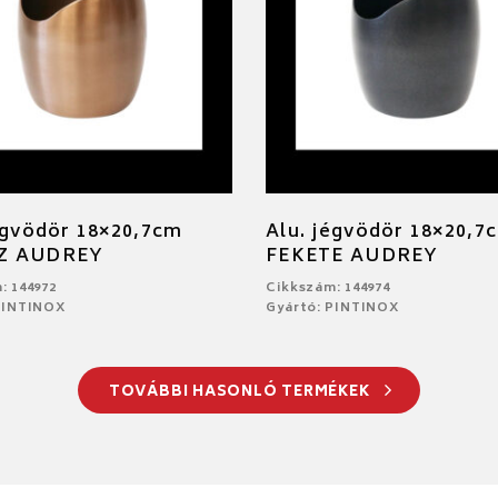
égvödör 18×20,7cm
Alu. jégvödör 18×20,7
Z AUDREY
FEKETE AUDREY
: 144972
Cikkszám: 144974
PINTINOX
Gyártó: PINTINOX
TOVÁBBI HASONLÓ TERMÉKEK