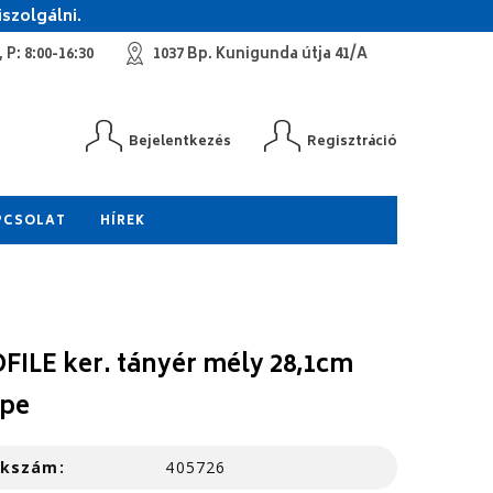
szolgálni.
 P: 8:00-16:30
1037 Bp. Kunigunda útja 41/A
Bejelentkezés
Regisztráció
PCSOLAT
HÍREK
FILE ker. tányér mély 28,1cm
pe
kkszám:
405726