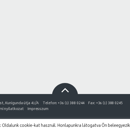
t, Kunigunda útja 41/A
Telefon: +36 (1) 388 0244
Fax: +36 (1) 388 0245
i nyilatkozat
Impresszum
 Oldalunk cookie-kat használ. Honlapunkra látogatva Ön beleegyezik