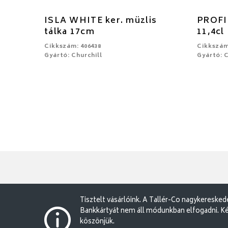
ISLA WHITE ker. müzlis
PROFIL
tálka 17cm
11,4cl
Cikkszám: 406438
Cikkszám
Gyártó: Churchill
Gyártó: C
Tisztelt vásárlóink. A Tallér-Co nagykereske
Bankkártyát nem áll módunkban elfogadni. Ké
köszönjük.