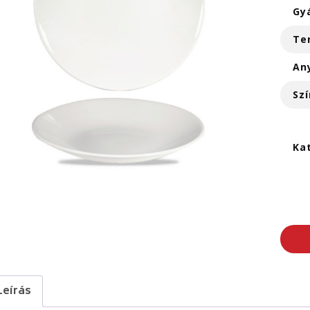
Gy
Te
An
Szí
Ka
Leírás