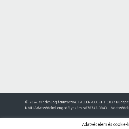
© 2026. Minden jog fenntartva. TALLÉR-CO. KFT. 1037 Budapes
NAIH Adatvédelmi engedélyszám: 9878743-3843
Adatvédelm
Adatvédelem és cookie-k: