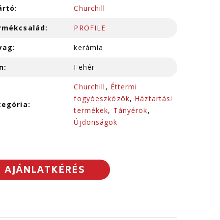
ártó:
Churchill
rmékcsalád:
PROFILE
yag:
kerámia
n:
Fehér
Churchill
,
Éttermi
fogyóeszközök
,
Háztartási
tegória:
termékek
,
Tányérok
,
Újdonságok
AJÁNLATKÉRÉS