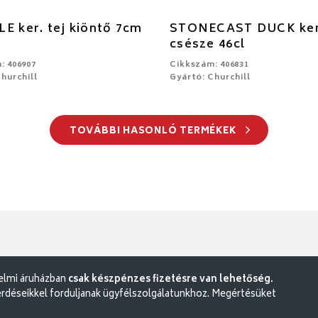
E ker. tej kiöntő 7cm
STONECAST DUCK ker
csésze 46cl
: 406907
Cikkszám: 406831
hurchill
Gyártó: Churchill
TOVÁBBI HASONLÓ TERMÉKEK
delmi áruházban
csak készpénzes fizetésre van lehetőség.
rdéseikkel forduljanak ügyfélszolgálatunkhoz. Megértésüket