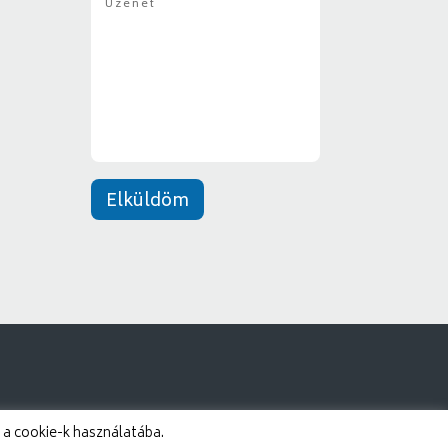
z
y
e
*
n
e
t
*
Elküldöm
 a cookie-k használatába.