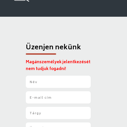
Üzenjen nekünk
Magánszemélyek jelentkezését
nem tudjuk fogadni!
N
é
v
E
*
-
m
T
a
á
i
r
l
Ü
g
*