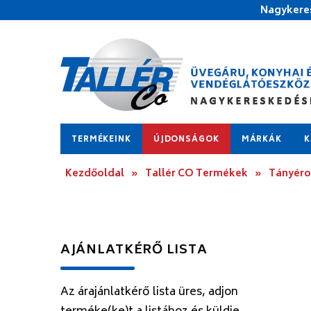
Nagykeres
TERMÉKEINK
ÚJDONSÁGOK
MÁRKÁK
K
Kezdőoldal
»
Tallér CO Termékek
»
Tányér
AJÁNLATKÉRŐ LISTA
Az árajánlatkérő lista üres, adjon