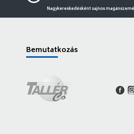
Nagykereskedésként sajnos magánszemély
Bemutatkozás