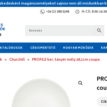
kedésként magánszemélyeket sajnos nem áll módunkban ki
+36 (1) 388 0244
H-CS: 8:00-16:30,
ATALÓGUSOK
CÉGISMERTETŐ
HOGYAN MŰKÖDIK
KA
ok
»
Churchill
»
PROFILE ker. tányér mély 28,1cm coupe
PRO
cou
Ci