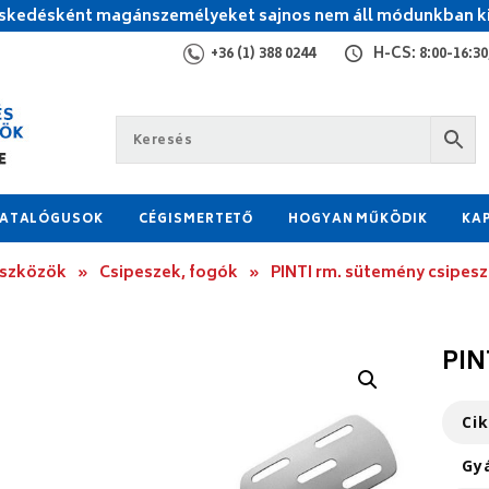
kedésként magánszemélyeket sajnos nem áll módunkban ki
+36 (1) 388 0244
H-CS: 8:00-16:30,
ATALÓGUSOK
CÉGISMERTETŐ
HOGYAN MŰKÖDIK
KA
eszközök
»
Csipeszek, fogók
»
PINTI rm. sütemény csipesz
PIN
Ci
Gy