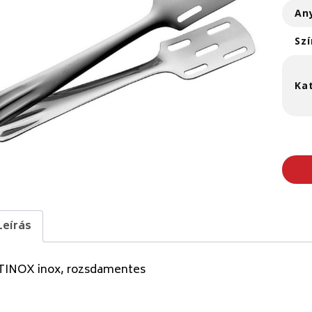
An
Szí
Ka
Leírás
TINOX inox, rozsdamentes