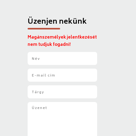
Üzenjen nekünk
Magánszemélyek jelentkezését
nem tudjuk fogadni!
N
é
v
E
*
-
m
T
a
á
i
r
l
Ü
g
*
z
y
e
*
n
e
t