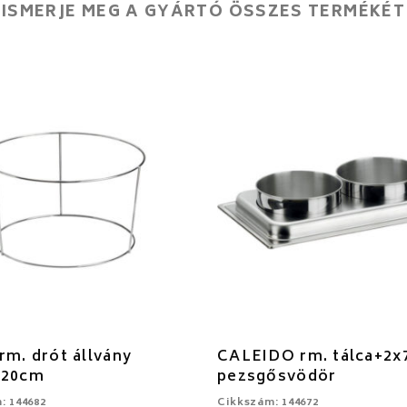
ISMERJE MEG A GYÁRTÓ ÖSSZES TERMÉKÉT
rm. drót állvány
CALEIDO rm. tálca+2x
x20cm
pezsgősvödör
: 144682
Cikkszám: 144672