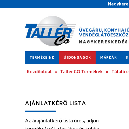
Nagykeres
TERMÉKEINK
ÚJDONSÁGOK
MÁRKÁK
K
Kezdőoldal
»
Tallér CO Termékek
»
Tálaló 
AJÁNLATKÉRŐ LISTA
Az árajánlatkérő lista üres, adjon