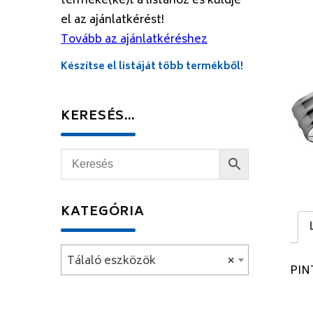
terméke(ke)t a listához és küldje
el az ajánlatkérést!
Tovább az ajánlatkéréshez
Készítse el listáját több termékből!
KERESÉS…
KATEGÓRIA
Tálaló eszközök
×
PIN