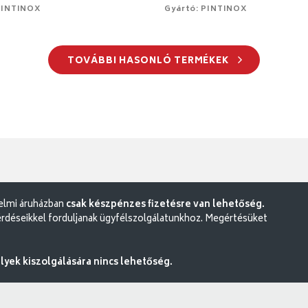
PINTINOX
Gyártó: PINTINOX
TOVÁBBI HASONLÓ TERMÉKEK
delmi áruházban
csak készpénzes fizetésre van lehetőség.
rdéseikkel forduljanak ügyfélszolgálatunkhoz. Megértésüket
ek kiszolgálására nincs lehetőség.