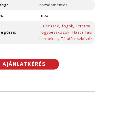
yag:
rozsdamentes
n:
Inox
Csipeszek, fogók
,
Éttermi
tegória:
fogyóeszközök
,
Háztartási
termékek
,
Tálaló eszközök
AJÁNLATKÉRÉS