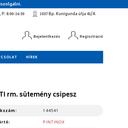
szolgálni.
 P: 8:00-16:30
1037 Bp. Kunigunda útja 41/A
Bejelentkezés
Regisztráció
PCSOLAT
HÍREK
TI rm. sütemény csipesz
kkszám:
144541
ártó:
PINTINOX