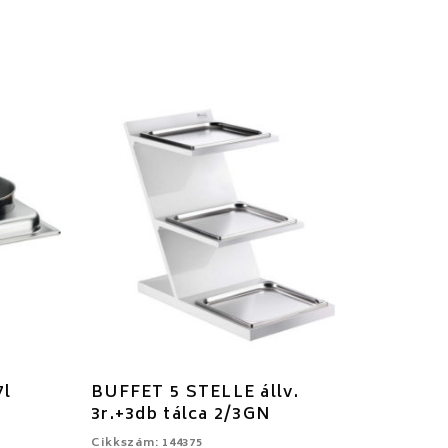
7l
BUFFET 5 STELLE állv.
3r.+3db tálca 2/3GN
Cikkszám: 144375