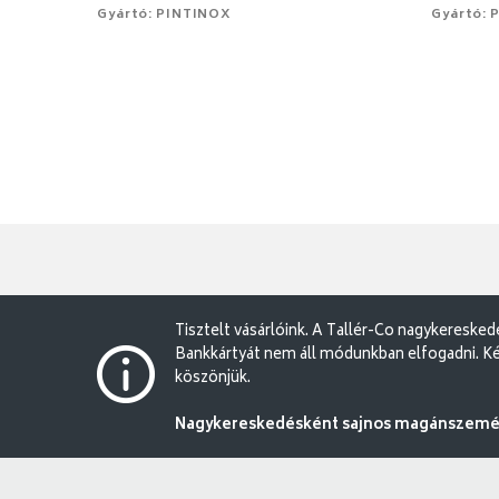
Gyártó: PINTINOX
Gyártó: 
Tisztelt vásárlóink. A Tallér-Co nagykereske
Bankkártyát nem áll módunkban elfogadni. Ké
köszönjük.
Nagykereskedésként sajnos magánszemély