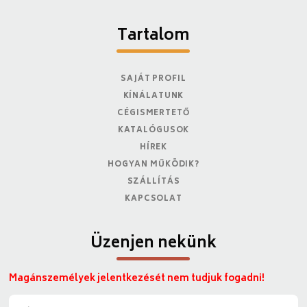
Tartalom
SAJÁT PROFIL
KÍNÁLATUNK
CÉGISMERTETŐ
KATALÓGUSOK
HÍREK
HOGYAN MŰKÖDIK?
SZÁLLÍTÁS
KAPCSOLAT
Üzenjen nekünk
Magánszemélyek jelentkezését nem tudjuk fogadni!
N