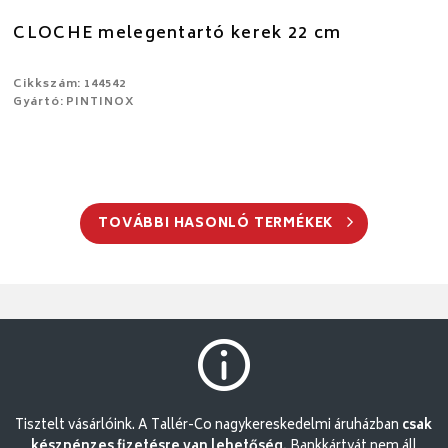
CLOCHE melegentartó kerek 22 cm
Cikkszám: 144542
Gyártó: PINTINOX
TOVÁBBI HASONLÓ TERMÉKEK
Tisztelt vásárlóink. A Tallér-Co nagykereskedelmi áruházban
csak
készpénzes fizetésre van lehetőség.
Bankkártyát nem áll