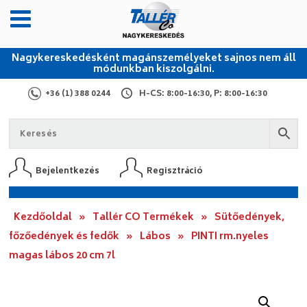
Nagykereskedésként magánszemélyeket sajnos nem áll
módunkban kiszolgálni.
+36 (1) 388 0244
H-CS: 8:00-16:30, P: 8:00-16:30
Bejelentkezés
Regisztráció
Kezdőoldal
»
Tallér CO Termékek
»
Sütőedények,
főzőedények és fedők
»
Lábos
»
PINTI rm.nyeles
magas lábos 20 cm 7l