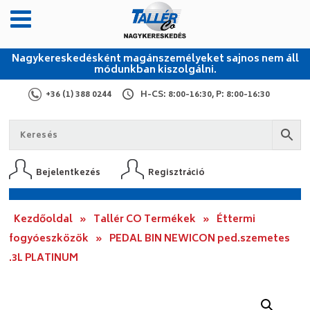
Nagykereskedésként magánszemélyeket sajnos nem áll
módunkban kiszolgálni.
+36 (1) 388 0244
H-CS: 8:00-16:30, P: 8:00-16:30
Bejelentkezés
Regisztráció
Kezdőoldal
»
Tallér CO Termékek
»
Éttermi
fogyóeszközök
»
PEDAL BIN NEWICON ped.szemetes
.3L PLATINUM