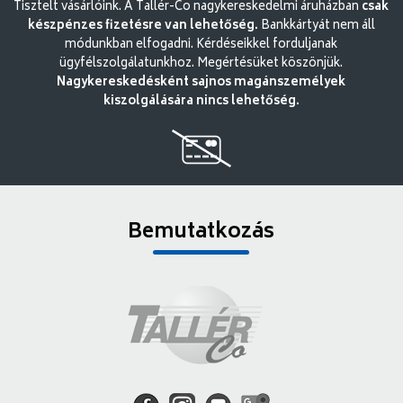
Tisztelt vásárlóink. A Tallér-Co nagykereskedelmi áruházban
csak
készpénzes fizetésre van lehetőség.
Bankkártyát nem áll
módunkban elfogadni. Kérdéseikkel forduljanak
ügyfélszolgálatunkhoz. Megértésüket köszönjük.
Nagykereskedésként sajnos magánszemélyek
kiszolgálására nincs lehetőség.
Bemutatkozás