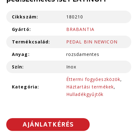
ped.szemetes .3L PLATINUM
Cikkszám:
180210
Gyártó:
BRABANTIA
Termékcsalád:
PEDAL BIN NEWICON
Anyag:
rozsdamentes
Szín:
Inox
Éttermi fogyóeszközök
,
Kategória:
Háztartási termékek
,
Hulladékgyűjtők
AJÁNLATKÉRÉS