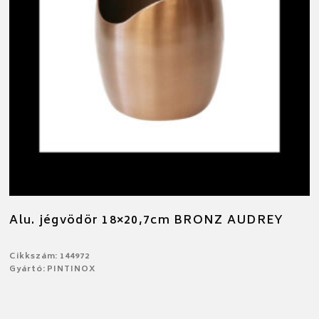
Alu. jégvödör 18×20,7cm BRONZ AUDREY
Cikkszám: 144972
Gyártó: PINTINOX