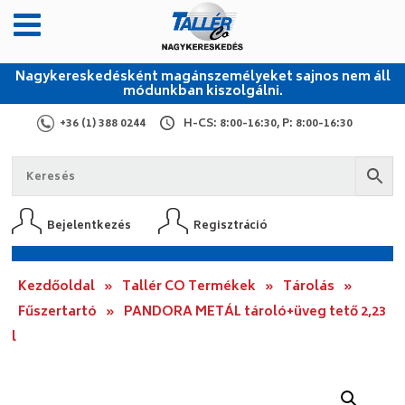
Nagykereskedésként magánszemélyeket sajnos nem áll
módunkban kiszolgálni.
+36 (1) 388 0244
H-CS: 8:00-16:30, P: 8:00-16:30
Bejelentkezés
Regisztráció
Kezdőoldal
»
Tallér CO Termékek
»
Tárolás
»
Fűszertartó
»
PANDORA METÁL tároló+üveg tető 2,23
l