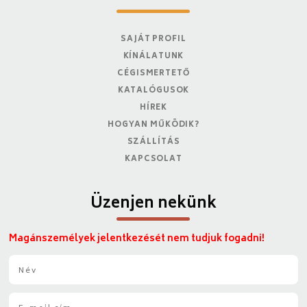
SAJÁT PROFIL
KÍNÁLATUNK
CÉGISMERTETŐ
KATALÓGUSOK
HÍREK
HOGYAN MŰKÖDIK?
SZÁLLÍTÁS
KAPCSOLAT
Üzenjen nekünk
Magánszemélyek jelentkezését nem tudjuk fogadni!
N
é
v
E
*