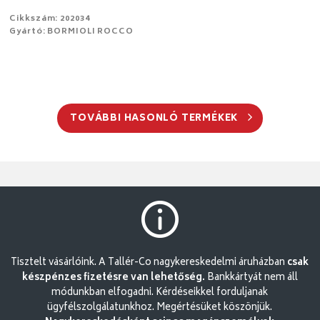
Cikkszám: 202034
Gyártó: BORMIOLI ROCCO
TOVÁBBI HASONLÓ TERMÉKEK
Tisztelt vásárlóink. A Tallér-Co nagykereskedelmi áruházban
csak
készpénzes fizetésre van lehetőség.
Bankkártyát nem áll
módunkban elfogadni. Kérdéseikkel forduljanak
ügyfélszolgálatunkhoz. Megértésüket köszönjük.