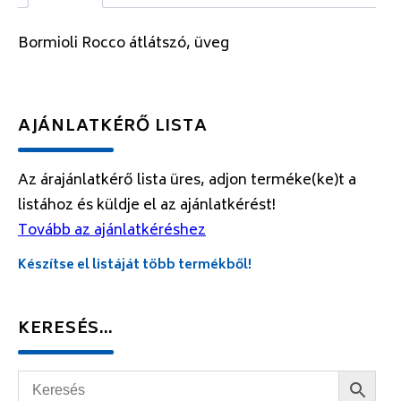
Bormioli Rocco átlátszó, üveg
AJÁNLATKÉRŐ LISTA
Az árajánlatkérő lista üres, adjon terméke(ke)t a
listához és küldje el az ajánlatkérést!
Tovább az ajánlatkéréshez
Készítse el listáját több termékből!
KERESÉS…