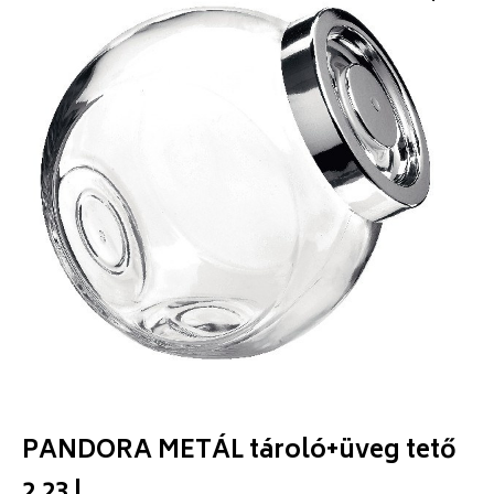
PANDORA METÁL tároló+üveg tető