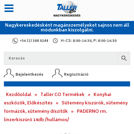
Nagykereskedésként magánszemélyeket sajnos nem áll
módunkban kiszolgálni.
+36 (1) 388 0244
H-CS: 8:00-16:30, P: 8:00-16:30
Bejelentkezés
Regisztráció
Kezdőoldal
»
Tallér CO Termékek
»
Konyhai
eszközök, Előkészítés
»
Sütemény kiszúrók, sütemény
formázók, sütemény díszítők
»
PADERNO rm.
linzerkiszúró 14db /hullámos/