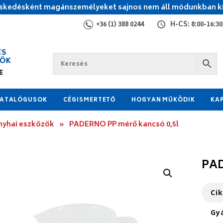
kedésként magánszemélyeket sajnos nem áll módunkban ki
+36 (1) 388 0244
H-CS: 8:00-16:30,
ATALÓGUSOK
CÉGISMERTETŐ
HOGYAN MŰKÖDIK
KA
yhai eszközök
»
PADERNO PP mérő kancsó 0,5l
PAD
Ci
Gy