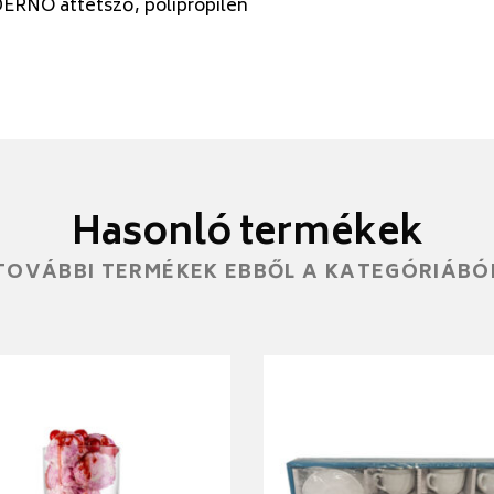
ERNO áttetsző, polipropilén
Hasonló termékek
TOVÁBBI TERMÉKEK EBBŐL A KATEGÓRIÁBÓ