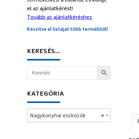
terméke(ke)t a listához és küldje
el az ajánlatkérést!
Tovább az ajánlatkéréshez
Készítse el listáját több termékből!
KERESÉS…
KATEGÓRIA
Nagykonyhai eszközök
×