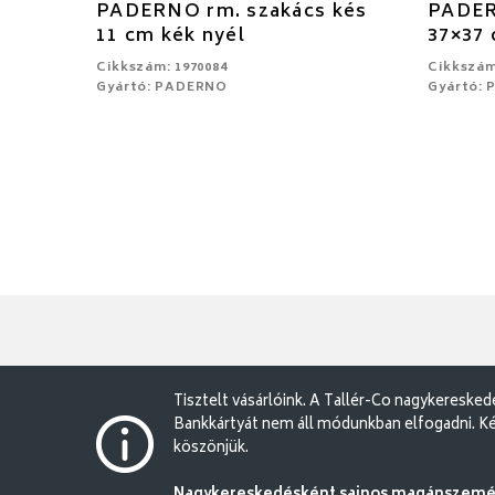
PADERNO rm. szakács kés
PADERN
11 cm kék nyél
37×37
Cikkszám: 1970084
Cikkszám
Gyártó: PADERNO
Gyártó:
Tisztelt vásárlóink. A Tallér-Co nagykereske
Bankkártyát nem áll módunkban elfogadni. Ké
köszönjük.