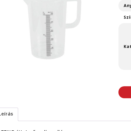
An
Szí
Ka
Leírás