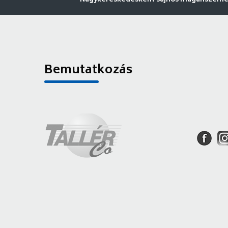
Nagykereskedésként sajnos magánszemély
Bemutatkozás