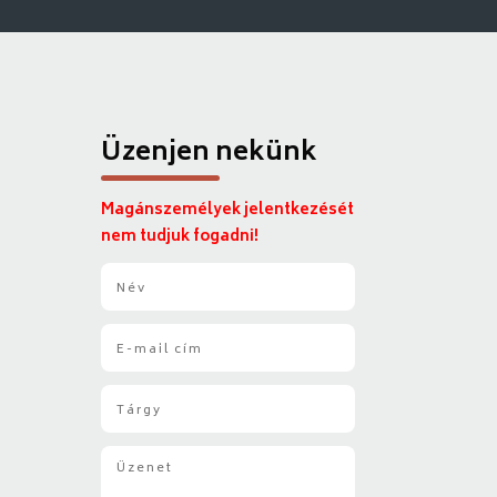
Üzenjen nekünk
Magánszemélyek jelentkezését
nem tudjuk fogadni!
N
é
v
E
*
-
m
T
a
á
i
r
l
Ü
g
*
z
y
e