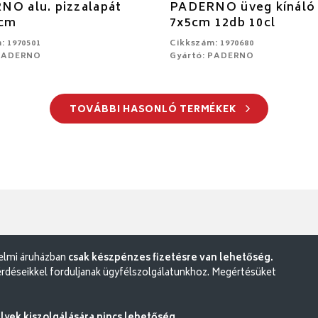
O alu. pizzalapát
PADERNO üveg kínáló
 cm
7x5cm 12db 10cl
: 1970501
Cikkszám: 1970680
 PADERNO
Gyártó: PADERNO
TOVÁBBI HASONLÓ TERMÉKEK
delmi áruházban
csak készpénzes fizetésre van lehetőség.
rdéseikkel forduljanak ügyfélszolgálatunkhoz. Megértésüket