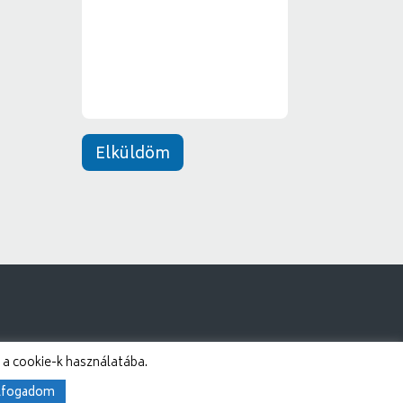
*
n
e
t
*
Elküldöm
 a cookie-k használatába.
lfogadom