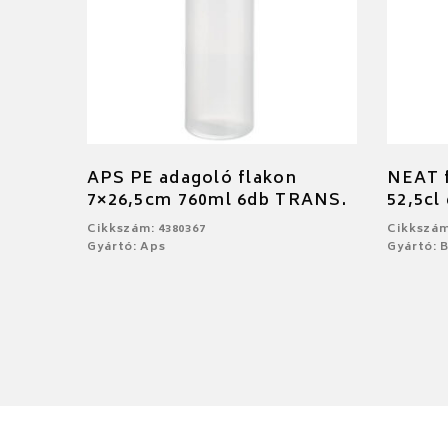
APS PE adagoló flakon
NEAT f
7×26,5cm 760ml 6db TRANS.
52,5cl
Cikkszám: 4380367
Cikkszám
Gyártó: Aps
Gyártó: 