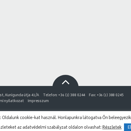
t, Kunigunda útja 41/A
Telefon: +36 (1) 388 0244
Fax: +36 (1) 388 0245
i nyilatkozat
Impresszum
 Oldalunk cookie-kat használ. Honlapunkra látogatva Ön beleegyezik
szleteket az adatvédelmi szabályzat oldalon olvashat:
Részletek
E