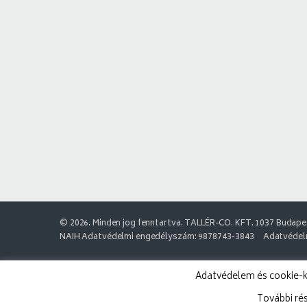
© 2026. Minden jog fenntartva. TALLÉR-CO. KFT. 1037 Budapes
NAIH Adatvédelmi engedélyszám: 9878743-3843
Adatvédelm
Adatvédelem és cookie-k:
További ré