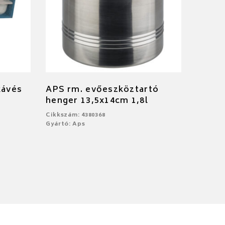
kávés
APS rm. evőeszköztartó
henger 13,5x14cm 1,8l
Cikkszám: 4380368
Gyártó: Aps