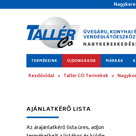
Nagykeres
TERMÉKEINK
ÚJDONSÁGOK
MÁRKÁK
K
Kezdőoldal
»
Tallér CO Termékek
»
Nagykon
AJÁNLATKÉRŐ LISTA
Az árajánlatkérő lista üres, adjon