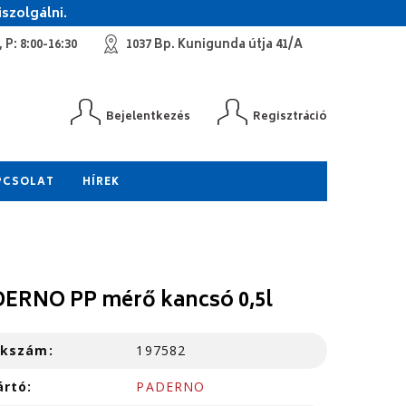
szolgálni.
 P: 8:00-16:30
1037 Bp. Kunigunda útja 41/A
Bejelentkezés
Regisztráció
PCSOLAT
HÍREK
ERNO PP mérő kancsó 0,5l
kkszám:
197582
ártó:
PADERNO