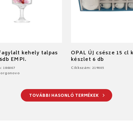
agylalt kehely talpas
OPAL ÚJ csésze 15 cl 
 6db EMPI.
készlet 6 db
: 186067
Cikkszám: 219005
Borgonovo
TOVÁBBI HASONLÓ TERMÉKEK