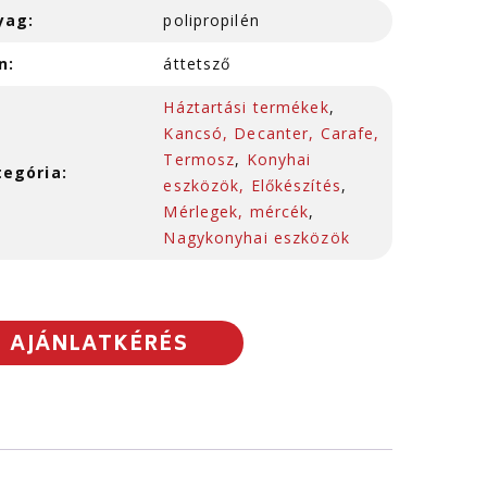
yag:
polipropilén
n:
áttetsző
Háztartási termékek
,
Kancsó, Decanter, Carafe,
Termosz
,
Konyhai
tegória:
eszközök, Előkészítés
,
Mérlegek, mércék
,
Nagykonyhai eszközök
AJÁNLATKÉRÉS