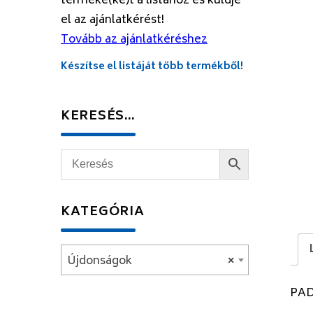
terméke(ke)t a listához és küldje
el az ajánlatkérést!
Tovább az ajánlatkéréshez
Készítse el listáját több termékből!
KERESÉS…
KATEGÓRIA
Újdonságok
×
PAD