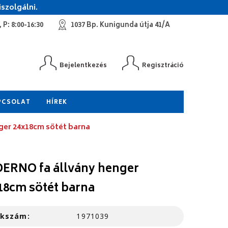
szolgálni.
 P: 8:00-16:30
1037 Bp. Kunigunda útja 41/A
Bejelentkezés
Regisztráció
PCSOLAT
HÍREK
ger 24x18cm sötét barna
ERNO fa állvány henger
18cm sötét barna
kkszám:
1971039