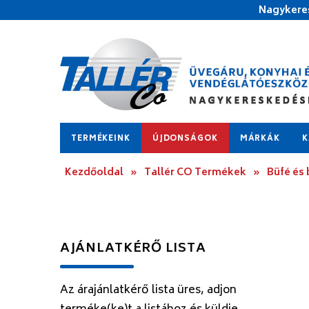
Nagykeres
TERMÉKEINK
ÚJDONSÁGOK
MÁRKÁK
K
Kezdőoldal
»
Tallér CO Termékek
»
Büfé és
AJÁNLATKÉRŐ LISTA
Az árajánlatkérő lista üres, adjon