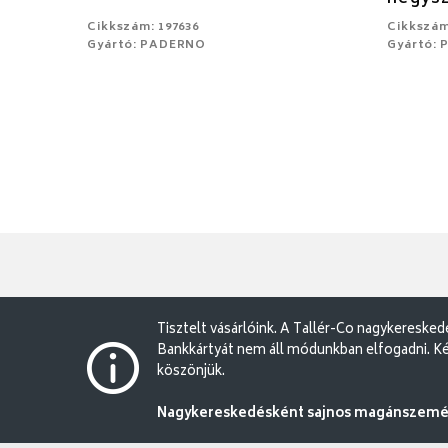
Cikkszám: 197636
Cikkszám
Gyártó: PADERNO
Gyártó:
Tisztelt vásárlóink. A Tallér-Co nagykereske
Bankkártyát nem áll módunkban elfogadni. Ké
köszönjük.
Nagykereskedésként sajnos magánszemély