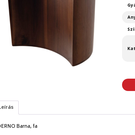
Gy
An
Szí
Ka
Leírás
ERNO Barna, fa