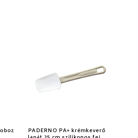
doboz
PADERNO PA+ krémkeverő
lapát 25 cm szilikonos fej