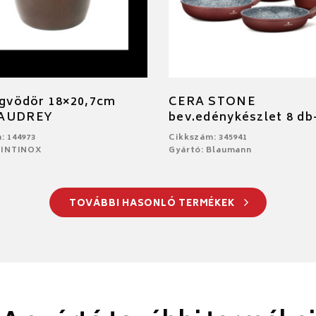
égvödör 18×20,7cm
CERA STONE
 AUDREY
bev.edénykészlet 8 db
: 144973
Cikkszám: 345941
PINTINOX
Gyártó: Blaumann
TOVÁBBI HASONLÓ TERMÉKEK