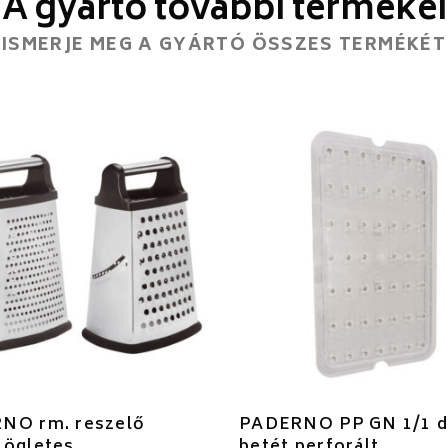
A gyártó további termékei
ISMERJE MEG A GYÁRTÓ ÖSSZES TERMÉKÉT
NO rm. reszelő
PADERNO PP GN 1/1 
zögletes
betét perforált