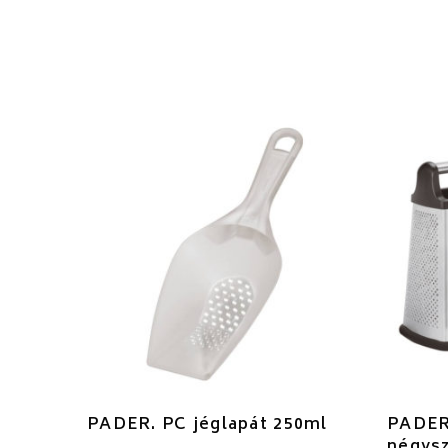
PADER. PC jéglapát 250ml
PADER
négys