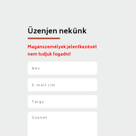
Üzenjen nekünk
Magánszemélyek jelentkezését
nem tudjuk fogadni!
N
é
v
E
*
-
m
T
a
á
i
r
l
Ü
g
*
z
y
e
*
n