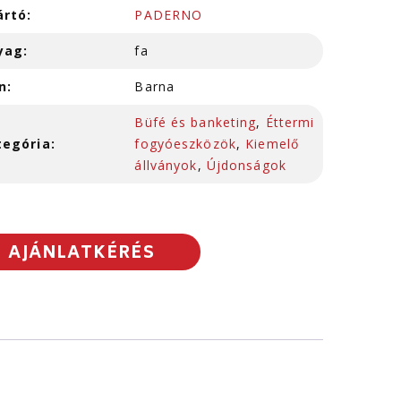
ártó:
PADERNO
yag:
fa
n:
Barna
Büfé és banketing
,
Éttermi
tegória:
fogyóeszközök
,
Kiemelő
állványok
,
Újdonságok
AJÁNLATKÉRÉS