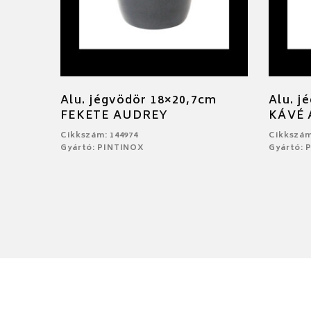
Alu. jégvödör 18×20,7cm
Alu. j
FEKETE AUDREY
KÁVÉ
Cikkszám: 144974
Cikkszám
Gyártó: PINTINOX
Gyártó: 