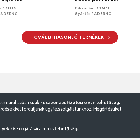
: 197123
Cikkszám: 197462
 PADERNO
Gyártó: PADERNO
TOVÁBBI HASONLÓ TERMÉKEK
delmi áruházban
csak készpénzes fizetésre van lehetőség.
rdéseikkel forduljanak ügyfélszolgálatunkhoz. Megértésüket
ek kiszolgálására nincs lehetőség.