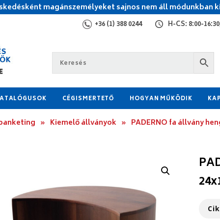
kedésként magánszemélyeket sajnos nem áll módunkban ki
+36 (1) 388 0244
H-CS: 8:00-16:30,
ATALÓGUSOK
CÉGISMERTETŐ
HOGYAN MŰKÖDIK
KA
 banketing
»
Kiemelő állványok
»
PADERNO fa állvány hen
PAD
24x
Ci