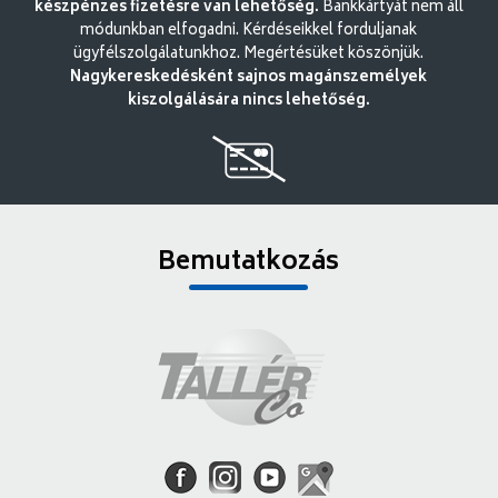
készpénzes fizetésre van lehetőség.
Bankkártyát nem áll
módunkban elfogadni. Kérdéseikkel forduljanak
ügyfélszolgálatunkhoz. Megértésüket köszönjük.
Nagykereskedésként sajnos magánszemélyek
kiszolgálására nincs lehetőség.
Bemutatkozás