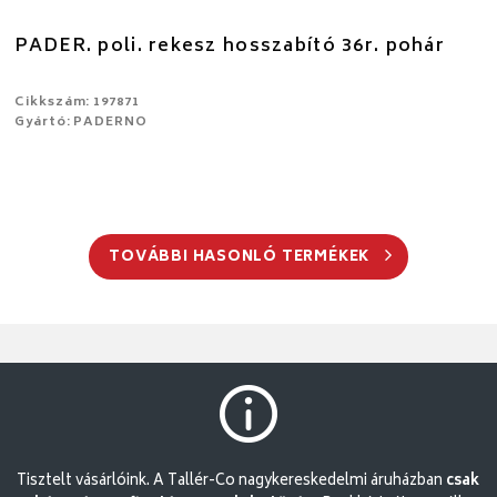
PADER. poli. rekesz hosszabító 36r. pohár
Cikkszám: 197871
Gyártó: PADERNO
TOVÁBBI HASONLÓ TERMÉKEK
Tisztelt vásárlóink. A Tallér-Co nagykereskedelmi áruházban
csak