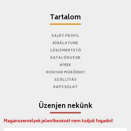
Tartalom
SAJÁT PROFIL
KÍNÁLATUNK
CÉGISMERTETŐ
KATALÓGUSOK
HÍREK
HOGYAN MŰKÖDIK?
SZÁLLÍTÁS
KAPCSOLAT
Üzenjen nekünk
Magánszemélyek jelentkezését nem tudjuk fogadni!
N