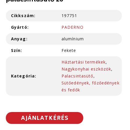
palacsintasütő 26
Cikkszám:
197751
Gyártó:
PADERNO
Anyag:
alumínium
Szín:
Fekete
Háztartási termékek
,
Nagykonyhai eszközök
,
Kategória:
Palacsintasütő
,
Sütőedények, főzőedények
és fedők
AJÁNLATKÉRÉS