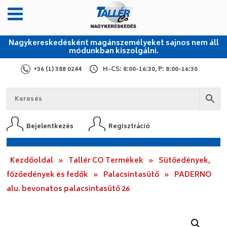
Nagykereskedésként magánszemélyeket sajnos nem áll
módunkban kiszolgálni.
+36 (1) 388 0244
H-CS: 8:00-16:30, P: 8:00-16:30
Bejelentkezés
Regisztráció
Kezdőoldal
»
Tallér CO Termékek
»
Sütőedények,
főzőedények és fedők
»
Palacsintasütő
»
PADERNO
alu. bevonatos palacsintasütő 26