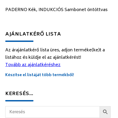
PADERNO Kék, INDUKCIÓS Sambonet öntöttvas
AJÁNLATKÉRŐ LISTA
Az árajánlatkérő lista üres, adjon terméke(ke)t a
listához és küldje el az ajánlatkérést!
Tovább az ajánlatkéréshez
Készítse el listáját több termékből!
KERESÉS…