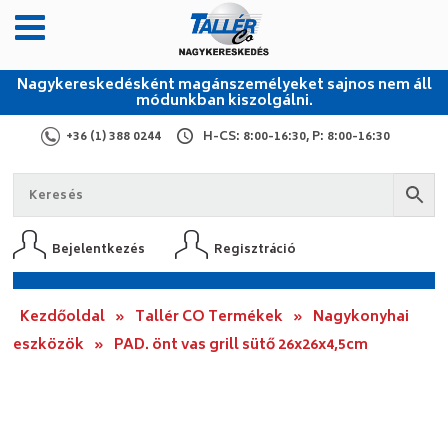
Nagykereskedésként magánszemélyeket sajnos nem áll
módunkban kiszolgálni.
+36 (1) 388 0244
H-CS: 8:00-16:30, P: 8:00-16:30
Bejelentkezés
Regisztráció
Kezdőoldal
»
Tallér CO Termékek
»
Nagykonyhai
eszközök
»
PAD. önt vas grill sütő 26x26x4,5cm