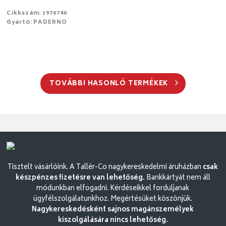
Cikkszám: 1970740
Gyártó: PADERNO
TOVÁBBI HASONLÓ TERMÉKEK
Tisztelt vásárlóink. A Tallér-Co nagykereskedelmi áruházban
csak
készpénzes fizetésre van lehetőség.
Bankkártyát nem áll
módunkban elfogadni. Kérdéseikkel forduljanak
ügyfélszolgálatunkhoz. Megértésüket köszönjük.
Nagykereskedésként sajnos magánszemélyek
kiszolgálására nincs lehetőség.