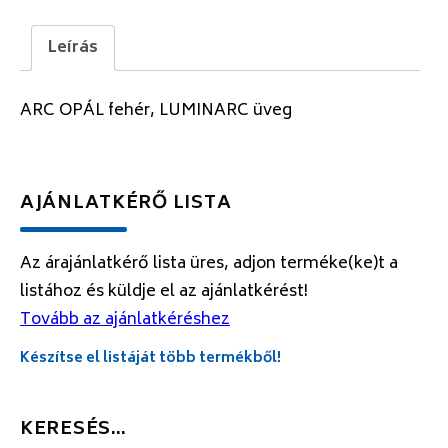
Leírás
ARC OPÁL fehér, LUMINARC üveg
AJÁNLATKÉRŐ LISTA
Az árajánlatkérő lista üres, adjon terméke(ke)t a
listához és küldje el az ajánlatkérést!
Tovább az ajánlatkéréshez
Készítse el listáját több termékből!
KERESÉS…