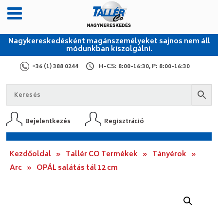
Nagykereskedésként magánszemélyeket sajnos nem áll
módunkban kiszolgálni.
+36 (1) 388 0244
H-CS: 8:00-16:30, P: 8:00-16:30
Bejelentkezés
Regisztráció
Kezdőoldal
»
Tallér CO Termékek
»
Tányérok
»
Arc
»
OPÁL salátás tál 12 cm