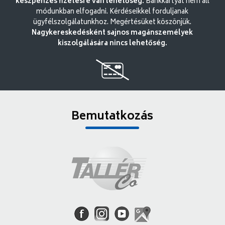
készpénzes fizetésre van lehetőség.
Bankkártyát nem áll
módunkban elfogadni. Kérdéseikkel forduljanak
ügyfélszolgálatunkhoz. Megértésüket köszönjük.
Nagykereskedésként sajnos magánszemélyek
kiszolgálására nincs lehetőség.
Bemutatkozás