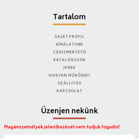
Tartalom
SAJÁT PROFIL
KÍNÁLATUNK
CÉGISMERTETŐ
KATALÓGUSOK
HÍREK
HOGYAN MŰKÖDIK?
SZÁLLÍTÁS
KAPCSOLAT
Üzenjen nekünk
Magánszemélyek jelentkezését nem tudjuk fogadni!
N