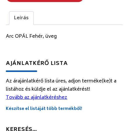
Leírás
Arc OPÁL Fehér, üveg
AJÁNLATKÉRŐ LISTA
Az árajánlatkérő lista üres, adjon terméke(ke)t a
listához és küldje el az ajánlatkérést!
Tovább az ajánlatkéréshez
Készítse el listáját több termékből!
KERESÉS…