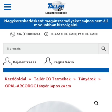
Nagykereskedésként magánszemélyeket sajnos nem áll
módunkban kiszolgálni.
+36 (1) 388 0244
H-CS: 8:00-16:30, P: 8:00-16:30
Bejelentkezés
Regisztráció
Kezdőoldal
»
Tallér CO Termékek
»
Tányérok
»
OPÁL-ARCOROC tányér lapos 24 cm