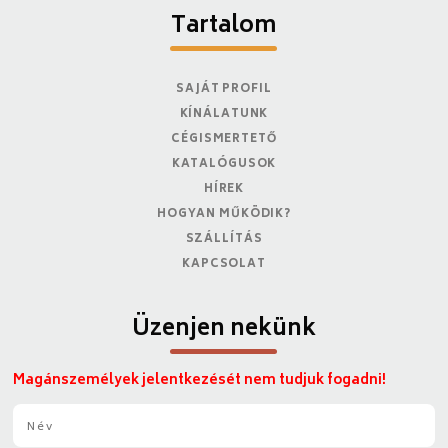
Tartalom
SAJÁT PROFIL
KÍNÁLATUNK
CÉGISMERTETŐ
KATALÓGUSOK
HÍREK
HOGYAN MŰKÖDIK?
SZÁLLÍTÁS
KAPCSOLAT
Üzenjen nekünk
Magánszemélyek jelentkezését nem tudjuk fogadni!
N
é