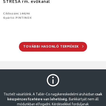
STRESA rm. evőkanál
Cikkszám: 144290
Gyártó: PINTINOX
TOVÁBBI HASONLÓ TERMÉKEK
Tisztelt vásárlóink. A Tallér-Co nagykereskedelmi áruházban
csak
készpénzes fizetésre van lehetőség.
Bankkártyát nem áll
módunkban elfogadni. Kérdéseikkel forduljanak