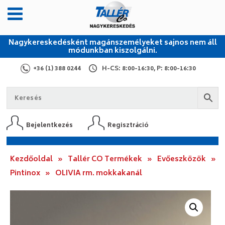
Nagykereskedésként magánszemélyeket sajnos nem áll
módunkban kiszolgálni.
+36 (1) 388 0244
H-CS: 8:00-16:30, P: 8:00-16:30
Bejelentkezés
Regisztráció
Kezdőoldal
»
Tallér CO Termékek
»
Evőeszközök
»
Pintinox
»
OLIVIA rm. mokkakanál