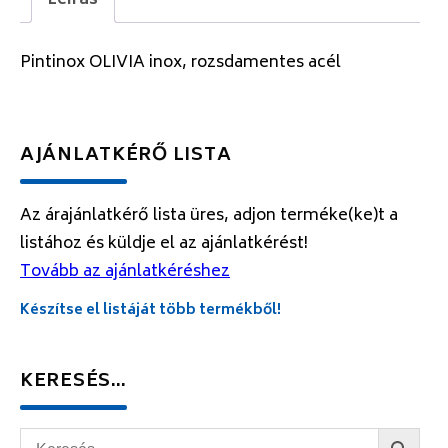
Leírás
Pintinox OLIVIA inox, rozsdamentes acél
AJÁNLATKÉRŐ LISTA
Az árajánlatkérő lista üres, adjon terméke(ke)t a
listához és küldje el az ajánlatkérést!
Tovább az ajánlatkéréshez
Készítse el listáját több termékből!
KERESÉS…