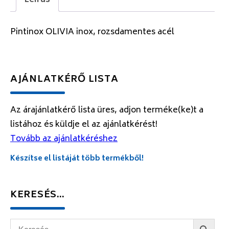
Leírás
Pintinox OLIVIA inox, rozsdamentes acél
AJÁNLATKÉRŐ LISTA
Az árajánlatkérő lista üres, adjon terméke(ke)t a
listához és küldje el az ajánlatkérést!
Tovább az ajánlatkéréshez
Készítse el listáját több termékből!
KERESÉS…