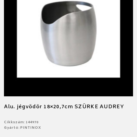
Alu. jégvödör 18×20,7cm SZÜRKE AUDREY
Cikkszám: 144970
Gyártó: PINTINOX