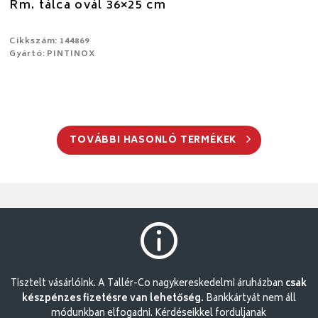
Rm. tálca ovál 36×25 cm
Cikkszám: 144869
Gyártó: PINTINOX
TOVÁBBI HASONLÓ TERMÉKEK
Tisztelt vásárlóink. A Tallér-Co nagykereskedelmi áruházban
csak
készpénzes fizetésre van lehetőség.
Bankkártyát nem áll
módunkban elfogadni. Kérdéseikkel forduljanak