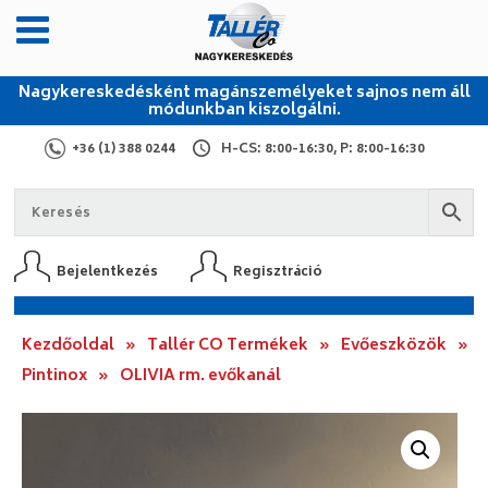
Nagykereskedésként magánszemélyeket sajnos nem áll
módunkban kiszolgálni.
+36 (1) 388 0244
H-CS: 8:00-16:30, P: 8:00-16:30
Bejelentkezés
Regisztráció
Kezdőoldal
»
Tallér CO Termékek
»
Evőeszközök
»
Pintinox
»
OLIVIA rm. evőkanál