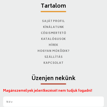
Tartalom
SAJÁT PROFIL
KÍNÁLATUNK
CÉGISMERTETŐ
KATALÓGUSOK
HÍREK
HOGYAN MŰKÖDIK?
SZÁLLÍTÁS
KAPCSOLAT
Üzenjen nekünk
Magánszemélyek jelentkezését nem tudjuk fogadni!
N
é