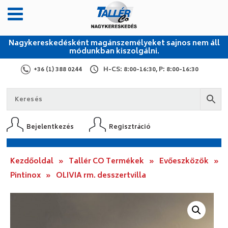
Nagykereskedésként magánszemélyeket sajnos nem áll
módunkban kiszolgálni.
+36 (1) 388 0244
H-CS: 8:00-16:30, P: 8:00-16:30
Bejelentkezés
Regisztráció
Kezdőoldal
»
Tallér CO Termékek
»
Evőeszközök
»
Pintinox
»
OLIVIA rm. desszertvilla