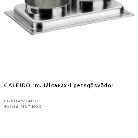
CALEIDO rm. tálca+2x7l pezsgősvödör
Cikkszám: 144672
Gyártó: PINTINOX