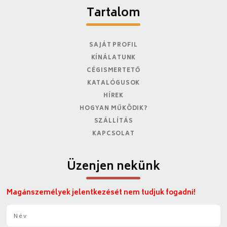
Tartalom
SAJÁT PROFIL
KÍNÁLATUNK
CÉGISMERTETŐ
KATALÓGUSOK
HÍREK
HOGYAN MŰKÖDIK?
SZÁLLÍTÁS
KAPCSOLAT
Üzenjen nekünk
Magánszemélyek jelentkezését nem tudjuk fogadni!
N
é