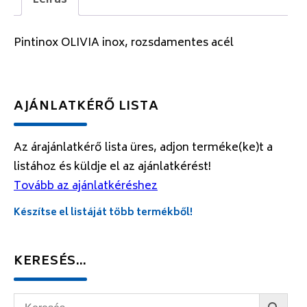
Leírás
Pintinox OLIVIA inox, rozsdamentes acél
AJÁNLATKÉRŐ LISTA
Az árajánlatkérő lista üres, adjon terméke(ke)t a
listához és küldje el az ajánlatkérést!
Tovább az ajánlatkéréshez
Készítse el listáját több termékből!
KERESÉS…