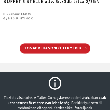
BUFFET 5 STELLE állv. 3r.+3db tálca 2/3GN
Cikkszám: 144375
Gyártó: PINTINOX
TOVÁBBI HASONLÓ TERMÉKEK
Tisztelt vásárlóink. A Tallér-Co nagykereskedelmi áruházban
csak
készpénzes fizetésre van lehetőség.
Bankkártyát nem áll
módunkban elfogadni. Kérdéseikkel forduljanak