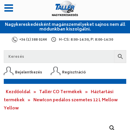
Nagykereskedésként magánszemélyeket sajnos nem áll
módunkban kiszolgálni.
+36 (1) 388 0244
H-CS: 8:00-16:30, P: 8:00-16:30
Bejelentkezés
Regisztráció
Kezdőoldal
»
Tallér CO Termékek
»
Háztartási
termékek
»
NewIcon pedálos szemetes 12 L Mellow
Yellow