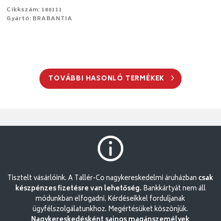
Cikkszám: 180111
Gyártó: BRABANTIA
TOVÁBBI HASONLÓ TERMÉKEK
Tisztelt vásárlóink. A Tallér-Co nagykereskedelmi áruházban
csak
készpénzes fizetésre van lehetőség.
Bankkártyát nem áll
módunkban elfogadni. Kérdéseikkel forduljanak
ügyfélszolgálatunkhoz. Megértésüket köszönjük.
Nagykereskedésként sajnos magánszemélyek