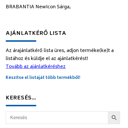
BRABANTIA NewIcon Sárga,
AJÁNLATKÉRŐ LISTA
Az árajánlatkérő lista üres, adjon terméke(ke)t a
listához és küldje el az ajánlatkérést!
Tovább az ajánlatkéréshez
Készítse el listáját több termékből!
KERESÉS…