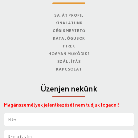
SAJÁT PROFIL
KÍNÁLATUNK
CÉGISMERTETŐ
KATALÓGUSOK
HÍREK
HOGYAN MŰKÖDIK?
SZÁLLÍTÁS
KAPCSOLAT
Üzenjen nekünk
Magánszemélyek jelentkezését nem tudjuk fogadni!
N
é
v
E
*
-