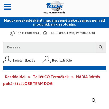
Nagykereskedésként magánszemélyeket sajnos nem áll
módunkban kiszolgálni.
+36 (1) 388 0244
H-CS: 8:00-16:30, P: 8:00-16:30
Bejelentkezés
Regisztráció
Kezdőoldal
»
Tallér CO Termékek
»
NADIA üdítős
pohár 31cl LOSE TEAM DOG