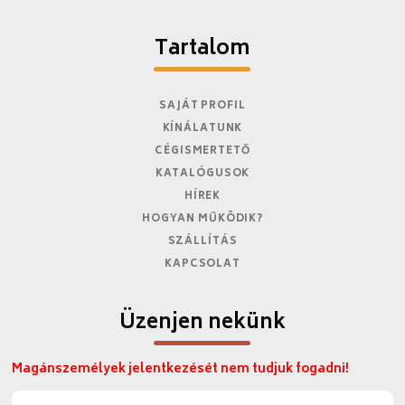
Tartalom
SAJÁT PROFIL
KÍNÁLATUNK
CÉGISMERTETŐ
KATALÓGUSOK
HÍREK
HOGYAN MŰKÖDIK?
SZÁLLÍTÁS
KAPCSOLAT
Üzenjen nekünk
Magánszemélyek jelentkezését nem tudjuk fogadni!
N