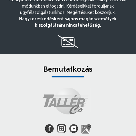
készpénzes fizetésre van lehetőség.
Bankkártyát nem áll
módunkban elfogadni. Kérdéseikkel forduljanak
ügyfélszolgálatunkhoz. Megértésüket köszönjük.
Nagykereskedésként sajnos magánszemélyek
kiszolgálására nincs lehetőség.
Bemutatkozás