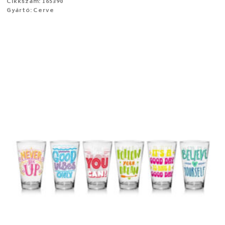
Cikkszám: 165390
Gyártó: Cerve