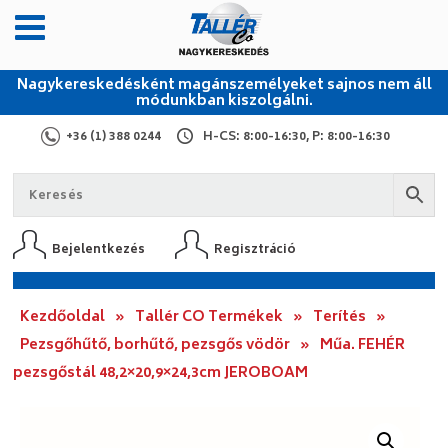
Nagykereskedésként magánszemélyeket sajnos nem áll
módunkban kiszolgálni.
+36 (1) 388 0244
H-CS: 8:00-16:30, P: 8:00-16:30
Bejelentkezés
Regisztráció
Kezdőoldal
»
Tallér CO Termékek
»
Terítés
»
Pezsgőhűtő, borhűtő, pezsgős vödör
»
Műa. FEHÉR
pezsgőstál 48,2×20,9×24,3cm JEROBOAM