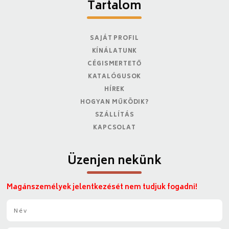
Tartalom
SAJÁT PROFIL
KÍNÁLATUNK
CÉGISMERTETŐ
KATALÓGUSOK
HÍREK
HOGYAN MŰKÖDIK?
SZÁLLÍTÁS
KAPCSOLAT
Üzenjen nekünk
Magánszemélyek jelentkezését nem tudjuk fogadni!
N
é
v