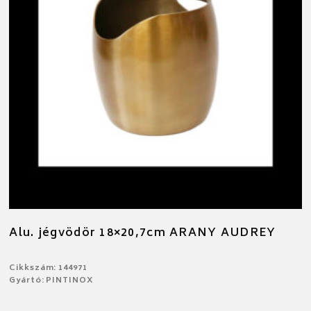
Alu. jégvödör 18×20,7cm ARANY AUDREY
Cikkszám: 144971
Gyártó: PINTINOX