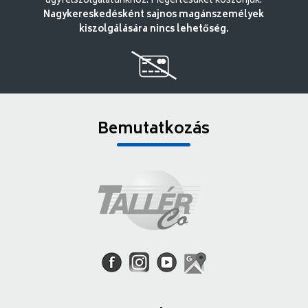
ügyfélszolgálatunkhoz. Megértésüket köszönjük.
Nagykereskedésként sajnos magánszemélyek
kiszolgálására nincs lehetőség.
Bemutatkozás