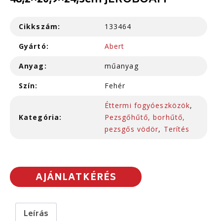
48,2×20,9×24,3cm JEROBOAM
Cikkszám:
133464
Gyártó:
Abert
Anyag:
műanyag
Szín:
Fehér
Éttermi fogyóeszközök
,
Kategória:
Pezsgőhűtő, borhűtő,
pezsgős vödör
,
Terítés
AJÁNLATKÉRÉS
Leírás