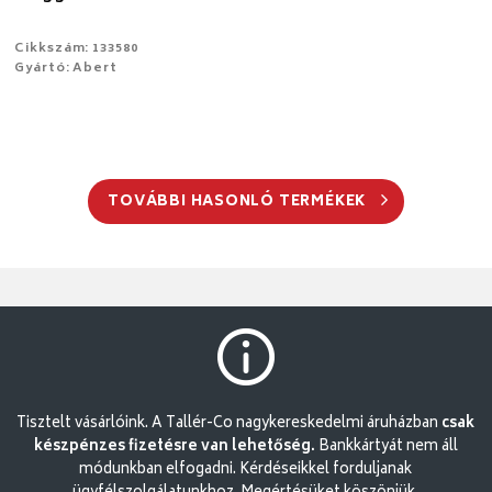
Cikkszám: 133580
Gyártó: Abert
TOVÁBBI HASONLÓ TERMÉKEK
Tisztelt vásárlóink. A Tallér-Co nagykereskedelmi áruházban
csak
készpénzes fizetésre van lehetőség.
Bankkártyát nem áll
módunkban elfogadni. Kérdéseikkel forduljanak