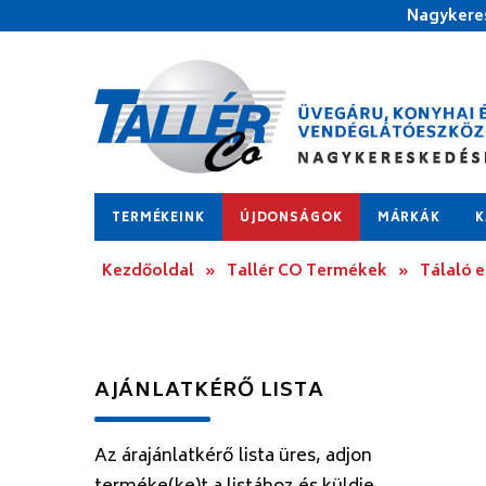
Nagykeres
TERMÉKEINK
ÚJDONSÁGOK
MÁRKÁK
K
Kezdőoldal
»
Tallér CO Termékek
»
Tálaló 
AJÁNLATKÉRŐ LISTA
Az árajánlatkérő lista üres, adjon