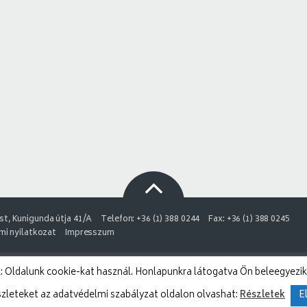
t, Kunigunda útja 41/A
Telefon: +36 (1) 388 0244
Fax: +36 (1) 388 0245
i nyilatkozat
Impresszum
 Oldalunk cookie-kat használ. Honlapunkra látogatva Ön beleegyezik
szleteket az adatvédelmi szabályzat oldalon olvashat:
Részletek
E