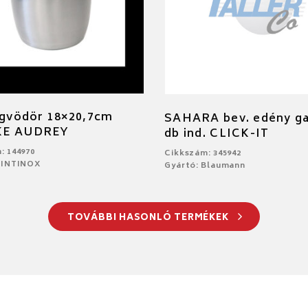
égvödör 18×20,7cm
SAHARA bev. edény ga
KE AUDREY
db ind. CLICK-IT
: 144970
Cikkszám: 345942
PINTINOX
Gyártó: Blaumann
TOVÁBBI HASONLÓ TERMÉKEK