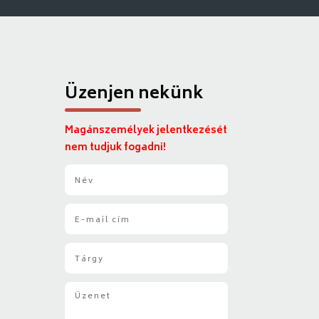
Üzenjen nekünk
Magánszemélyek jelentkezését
nem tudjuk fogadni!
N
é
v
E
*
-
m
T
a
á
i
r
l
Ü
g
*
z
y
e
*