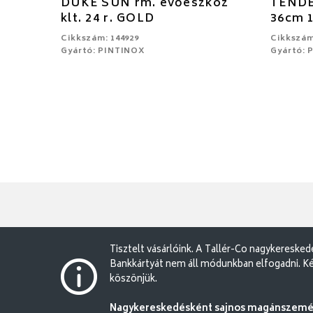
DUKE SUN rm. evőeszköz
TENDE
klt. 24 r. GOLD
36cm 1
Cikkszám: 144929
Cikkszám
Gyártó: PINTINOX
Gyártó: 
Tisztelt vásárlóink. A Tallér-Co nagykereske
Bankkártyát nem áll módunkban elfogadni. Ké
köszönjük.
Nagykereskedésként sajnos magánszemély