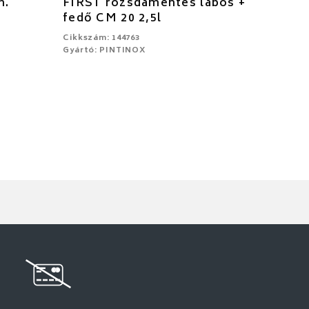
m.
FIRST rozsdamentes lábos +
fedő CM 20 2,5l
Cikkszám: 144763
Gyártó: PINTINOX