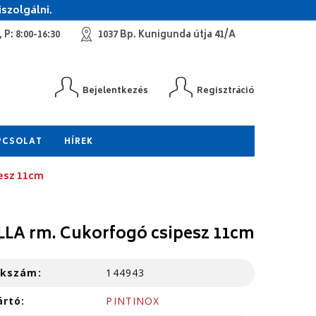
szolgálni.
 P: 8:00-16:30
1037 Bp. Kunigunda útja 41/A
Bejelentkezés
Regisztráció
PCSOLAT
HÍREK
esz 11cm
LA rm. Cukorfogó csipesz 11cm
kkszám:
144943
ártó:
PINTINOX