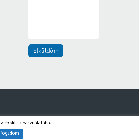
n
e
t
*
Elküldöm
 a cookie-k használatába.
lfogadom