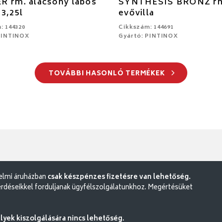
R rm. alacsony lábos
SYNTHESIS BRONZ r
3,25l
evővilla
: 144320
Cikkszám: 144691
PINTINOX
Gyártó: PINTINOX
TOVÁBBI HASONLÓ TERMÉKEK
delmi áruházban
csak készpénzes fizetésre van lehetőség.
rdéseikkel forduljanak ügyfélszolgálatunkhoz. Megértésüket
ek kiszolgálására nincs lehetőség.