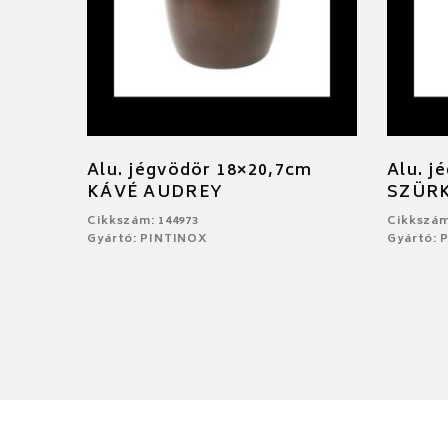
Alu. jégvödör 18×20,7cm
Alu. j
KÁVÉ AUDREY
SZÜR
Cikkszám: 144973
Cikkszám
Gyártó: PINTINOX
Gyártó: 