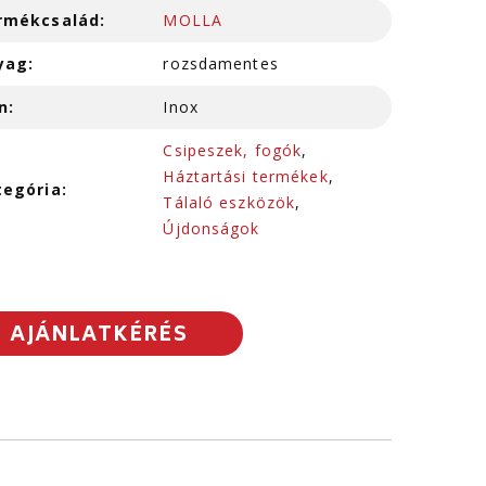
rmékcsalád:
MOLLA
yag:
rozsdamentes
n:
Inox
Csipeszek, fogók
,
Háztartási termékek
,
tegória:
Tálaló eszközök
,
Újdonságok
AJÁNLATKÉRÉS