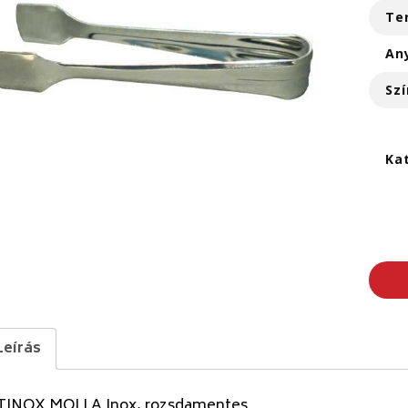
Te
An
Szí
Ka
Leírás
TINOX MOLLA Inox, rozsdamentes