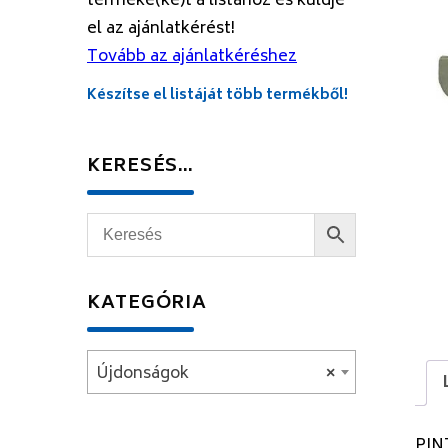
terméke(ke)t a listához és küldje
el az ajánlatkérést!
Tovább az ajánlatkéréshez
Készítse el listáját több termékből!
KERESÉS…
KATEGÓRIA
Újdonságok
×
PIN