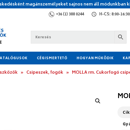
kedésként magánszemélyeket sajnos nem áll módunkban ki
+36 (1) 388 0244
H-CS: 8:00-16:30,
ATALÓGUSOK
CÉGISMERTETŐ
HOGYAN MŰKÖDIK
KA
eszközök
»
Csipeszek, fogók
»
MOLLA rm. Cukorfogó csip
MOL
Ci
Gy