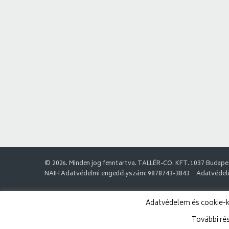
© 2026. Minden jog fenntartva. TALLÉR-CO. KFT. 1037 Budapes
NAIH Adatvédelmi engedélyszám: 9878743-3843
Adatvédelm
Adatvédelem és cookie-k:
További ré