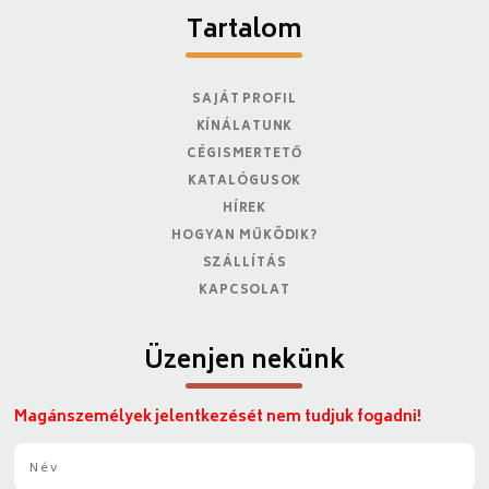
Tartalom
SAJÁT PROFIL
KÍNÁLATUNK
CÉGISMERTETŐ
KATALÓGUSOK
HÍREK
HOGYAN MŰKÖDIK?
SZÁLLÍTÁS
KAPCSOLAT
Üzenjen nekünk
Magánszemélyek jelentkezését nem tudjuk fogadni!
N
é