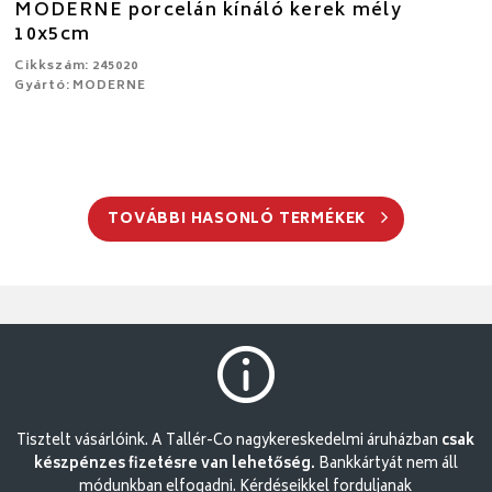
MODERNE porcelán kínáló kerek mély
10x5cm
Cikkszám: 245020
Gyártó: MODERNE
TOVÁBBI HASONLÓ TERMÉKEK
Tisztelt vásárlóink. A Tallér-Co nagykereskedelmi áruházban
csak
készpénzes fizetésre van lehetőség.
Bankkártyát nem áll
módunkban elfogadni. Kérdéseikkel forduljanak