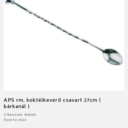
APS rm. koktélkeverő csavart 27cm (
bárkanál )
Cikkszám: 438303
Gyártó: Aps