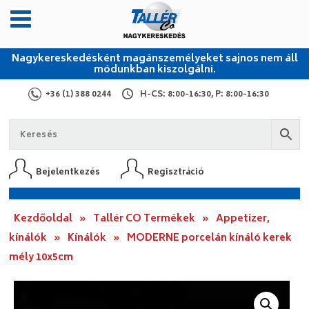
Nagykereskedésként magánszemélyeket sajnos nem áll
módunkban kiszolgálni.
+36 (1) 388 0244
H-CS: 8:00-16:30, P: 8:00-16:30
Bejelentkezés
Regisztráció
Kezdőoldal
»
Tallér CO Termékek
»
Appetizer,
kínálók
»
Kínálók
»
MODERNE porcelán kínáló kerek
mély 10x5cm