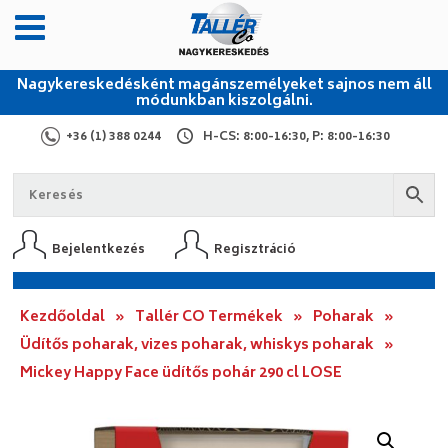
Nagykereskedésként magánszemélyeket sajnos nem áll
módunkban kiszolgálni.
+36 (1) 388 0244
H-CS: 8:00-16:30, P: 8:00-16:30
Bejelentkezés
Regisztráció
Kezdőoldal
»
Tallér CO Termékek
»
Poharak
»
Üdítős poharak, vizes poharak, whiskys poharak
»
Mickey Happy Face üdítős pohár 290 cl LOSE