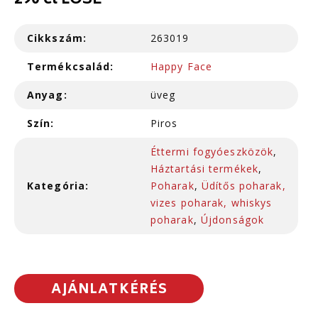
290 cl LOSE
Cikkszám:
263019
Termékcsalád:
Happy Face
Anyag:
üveg
Szín:
Piros
Éttermi fogyóeszközök
,
Háztartási termékek
,
Kategória:
Poharak
,
Üdítős poharak,
vizes poharak, whiskys
poharak
,
Újdonságok
AJÁNLATKÉRÉS