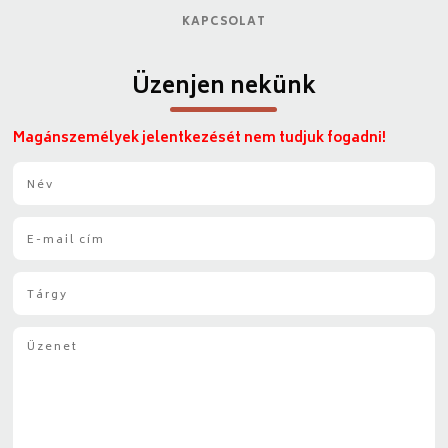
KAPCSOLAT
Üzenjen nekünk
Magánszemélyek jelentkezését nem tudjuk fogadni!
N
é
v
E
*
-
m
T
a
á
i
r
l
Ü
g
*
z
y
e
*
n
e
t