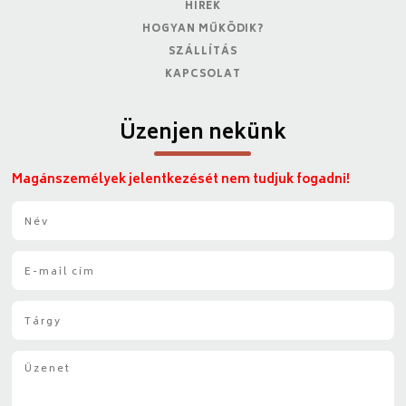
HÍREK
HOGYAN MŰKÖDIK?
SZÁLLÍTÁS
KAPCSOLAT
Üzenjen nekünk
Magánszemélyek jelentkezését nem tudjuk fogadni!
N
é
v
E
*
-
m
T
a
á
i
r
l
Ü
g
*
z
y
e
*